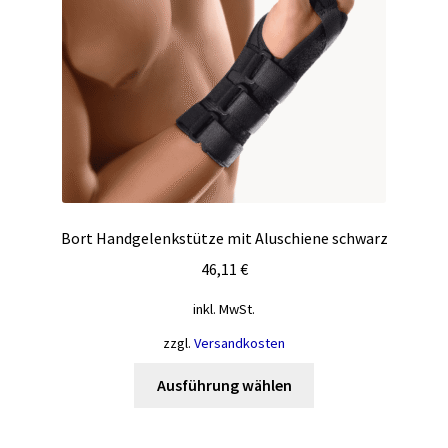
der
Produktseite
gewählt
werden
Bort Handgelenkstütze mit Aluschiene schwarz
46,11
€
inkl. MwSt.
zzgl.
Versandkosten
Dieses
Ausführung wählen
Produkt
weist