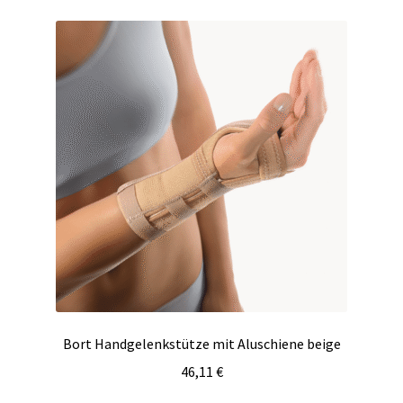
Varianten
auf.
Die
Optionen
können
auf
der
Produktseite
gewählt
werden
Bort Handgelenkstütze mit Aluschiene beige
46,11
€