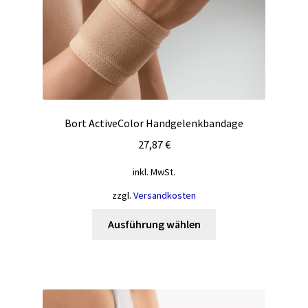
Bort ActiveColor Handgelenkbandage
27,87
€
inkl. MwSt.
zzgl.
Versandkosten
Dieses
Ausführung wählen
Produkt
weist
mehrere
Varianten
auf.