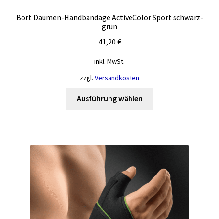
Bort Daumen-Handbandage ActiveColor Sport schwarz-
grün
41,20
€
inkl. MwSt.
zzgl.
Versandkosten
Dieses
Ausführung wählen
Produkt
weist
mehrere
Varianten
auf.
Die
Optionen
können
auf
der