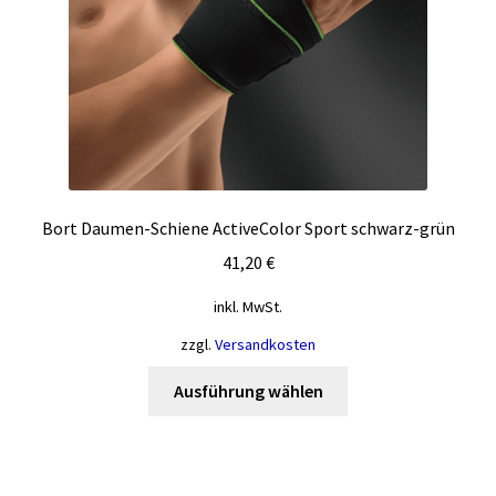
Produktseite
gewählt
werden
Bort Daumen-Schiene ActiveColor Sport schwarz-grün
41,20
€
inkl. MwSt.
zzgl.
Versandkosten
Dieses
Ausführung wählen
Produkt
weist
mehrere
Varianten