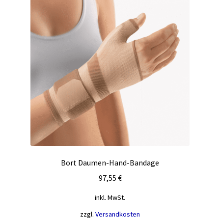
Die
Optionen
können
auf
der
Produktseite
gewählt
werden
Bort Daumen-Hand-Bandage
97,55
€
inkl. MwSt.
zzgl.
Versandkosten