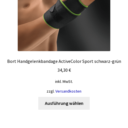
der
Produktseite
gewählt
werden
Bort Handgelenkbandage ActiveColor Sport schwarz-grün
34,30
€
inkl. MwSt.
zzgl.
Versandkosten
Dieses
Ausführung wählen
Produkt
weist
mehrere