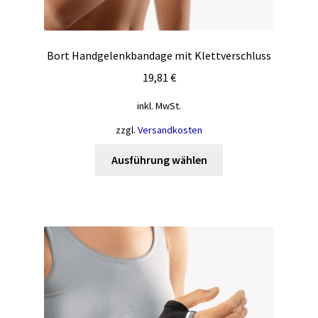
Bort Handgelenkbandage mit Klettverschluss
19,81
€
inkl. MwSt.
zzgl.
Versandkosten
Dieses
Ausführung wählen
Produkt
weist
mehrere
Varianten
auf.
Die
Optionen
können
auf