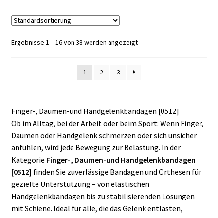
mehrere
Varianten
auf.
Die
Ergebnisse 1 – 16 von 38 werden angezeigt
Optionen
können
1
2
3
auf
der
Produktseite
gewählt
Finger-, Daumen-und Handgelenkbandagen [0512]
werden
Ob im Alltag, bei der Arbeit oder beim Sport: Wenn Finger,
Daumen oder Handgelenk schmerzen oder sich unsicher
anfühlen, wird jede Bewegung zur Belastung. In der
Kategorie
Finger-, Daumen-und Handgelenkbandagen
[0512]
finden Sie zuverlässige Bandagen und Orthesen für
gezielte Unterstützung – von elastischen
Handgelenkbandagen bis zu stabilisierenden Lösungen
mit Schiene. Ideal für alle, die das Gelenk entlasten,