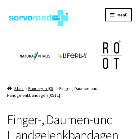
Zur
Zum
Menü
Navigation
Inhalt
springen
springen
Unterm
Shop
öffnen
Unterm
Geräte
öffnen
Unterm
Hilfsmittel
öffnen
Unterm
Pflegehilfsmittel
Start
Bandagen [05]
Finger-, Daumen-und
öffnen
Handgelenkbandagen [0512]
Unterm
Informationen
öffnen
Finger-, Daumen-und
Kontakt
Handgelenkbandagen