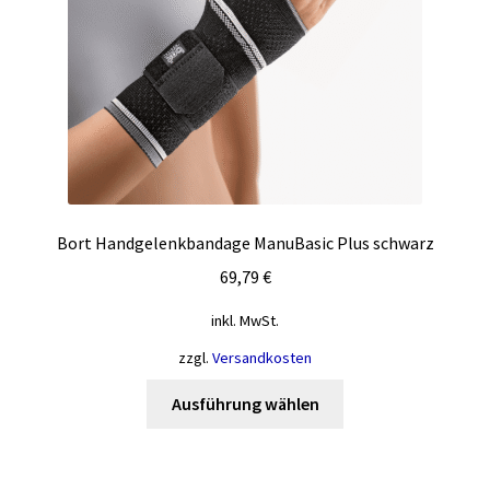
der
Produktseite
gewählt
werden
Bort Handgelenkbandage ManuBasic Plus schwarz
69,79
€
inkl. MwSt.
zzgl.
Versandkosten
Dieses
Ausführung wählen
Produkt
weist
mehrere