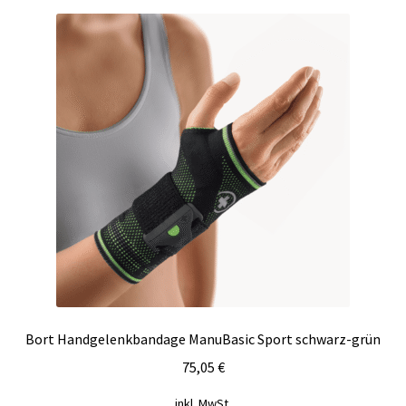
Varianten
auf.
Die
Optionen
können
auf
der
Produktseite
gewählt
werden
Bort Handgelenkbandage ManuBasic Sport schwarz-grün
75,05
€
inkl. MwSt.