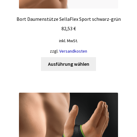
Bort Daumenstütze SellaFlex Sport schwarz-grün
82,53
€
inkl. MwSt.
zzgl.
Versandkosten
Dieses
Ausführung wählen
Produkt
weist
mehrere
Varianten
auf.
Die
Optionen
können
auf