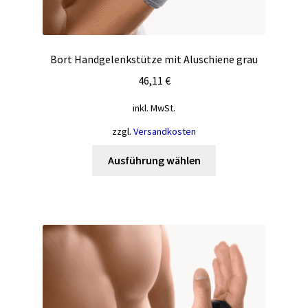
Bort Handgelenkstütze mit Aluschiene grau
46,11
€
inkl. MwSt.
zzgl.
Versandkosten
Dieses
Ausführung wählen
Produkt
weist
mehrere
Varianten
auf.
Die
Optionen
können
auf