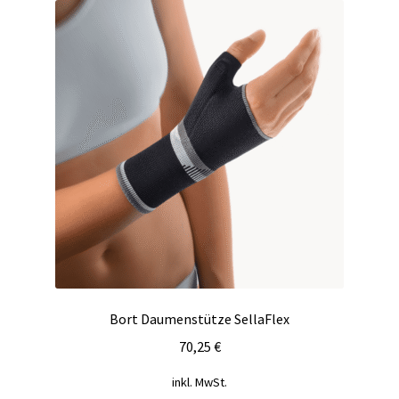
auf.
Die
Optionen
können
auf
der
Produktseite
gewählt
werden
Bort Daumenstütze SellaFlex
70,25
€
inkl. MwSt.