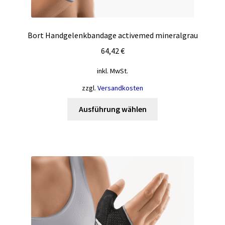
Bort Handgelenkbandage activemed mineralgrau
64,42
€
inkl. MwSt.
zzgl.
Versandkosten
Dieses
Ausführung wählen
Produkt
weist
mehrere
Varianten
auf.
Die
Optionen
können
auf