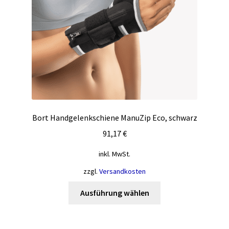
der
Produktseite
gewählt
werden
Bort Handgelenkschiene ManuZip Eco, schwarz
91,17
€
inkl. MwSt.
zzgl.
Versandkosten
Dieses
Ausführung wählen
Produkt
weist
mehrere