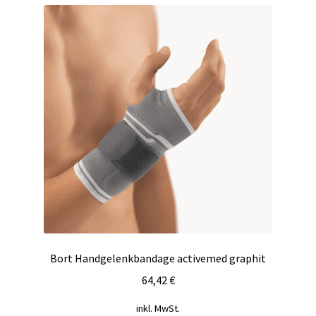
Varianten
auf.
Die
Optionen
können
auf
der
Produktseite
gewählt
werden
Bort Handgelenkbandage activemed graphit
64,42
€
inkl. MwSt.