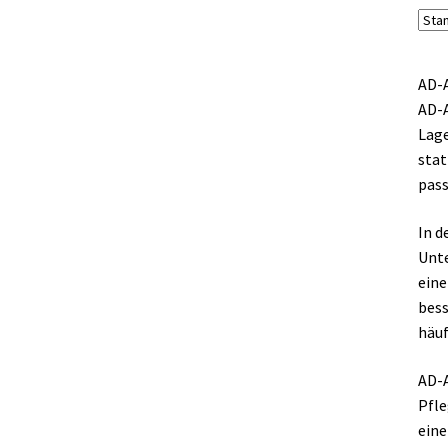
AD-A
AD-A
Lage
stat
pass
In d
Unte
eine
bess
häuf
AD-A
Pfle
eine