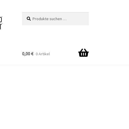
Suchen
Suchen
nach:
0,00
€
0 Artikel