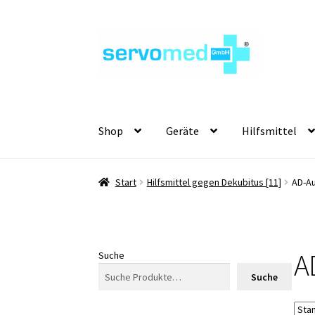
Zur
Zum
Navigation
Inhalt
springen
springen
Shop
Geräte
Hilfsmittel
Start
Hilfsmittel gegen Dekubitus [11]
AD-Au
A
Suche
Suche