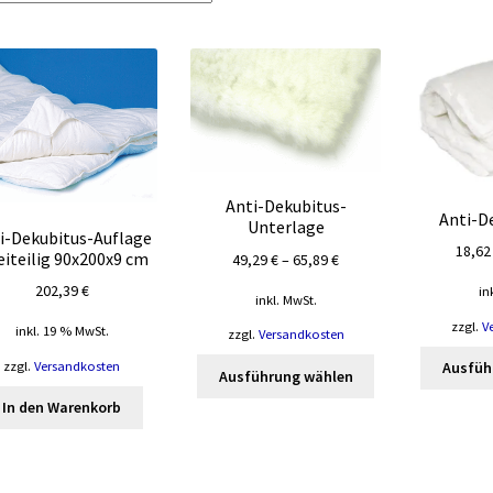
Anti-Dekubitus-
Anti-D
Unterlage
i-Dekubitus-Auflage
18,6
iteilig 90x200x9 cm
49,29
€
–
65,89
€
202,39
€
in
inkl. MwSt.
zzgl.
V
inkl. 19 % MwSt.
zzgl.
Versandkosten
Dieses
zzgl.
Versandkosten
Ausfüh
Ausführung wählen
Produkt
In den Warenkorb
weist
mehrere
Varianten
auf.