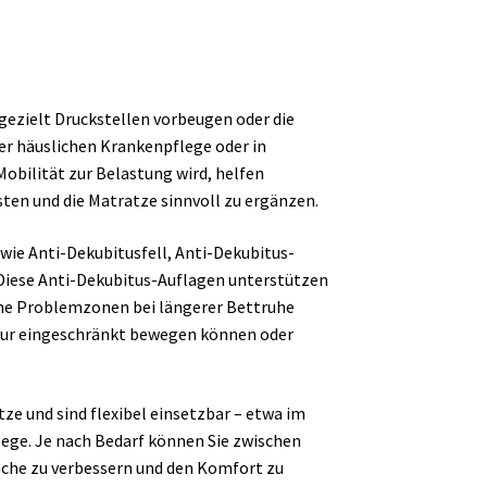
Die
Optionen
können
auf
der
g gezielt Druckstellen vorbeugen oder die
Produktseite
r häuslichen Krankenpflege oder in
gewählt
obilität zur Belastung wird, helfen
werden
ten und die Matratze sinnvoll zu ergänzen.
wie Anti-Dekubitusfell, Anti-Dekubitus-
 Diese Anti-Dekubitus-Auflagen unterstützen
che Problemzonen bei längerer Bettruhe
e nur eingeschränkt bewegen können oder
e und sind flexibel einsetzbar – etwa im
ge. Je nach Bedarf können Sie zwischen
läche zu verbessern und den Komfort zu