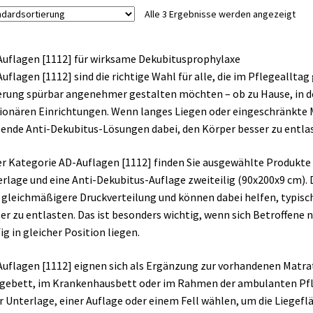
Die
Alle 3 Ergebnisse werden angezeigt
Optionen
können
auf
uflagen [1112] für wirksame Dekubitusprophylaxe
der
uflagen [1112] sind die richtige Wahl für alle, die im Pflegeallta
Produktseite
rung spürbar angenehmer gestalten möchten – ob zu Hause, in de
gewählt
ionären Einrichtungen. Wenn langes Liegen oder eingeschränkte M
werden
ende Anti-Dekubitus-Lösungen dabei, den Körper besser zu entlas
er Kategorie AD-Auflagen [1112] finden Sie ausgewählte Produkte 
rlage und eine Anti-Dekubitus-Auflage zweiteilig (90x200x9 cm).
 gleichmäßigere Druckverteilung und können dabei helfen, typis
er zu entlasten. Das ist besonders wichtig, wenn sich Betroffen
ig in gleicher Position liegen.
uflagen [1112] eignen sich als Ergänzung zur vorhandenen Matratz
gebett, im Krankenhausbett oder im Rahmen der ambulanten Pfle
r Unterlage, einer Auflage oder einem Fell wählen, um die Liegef