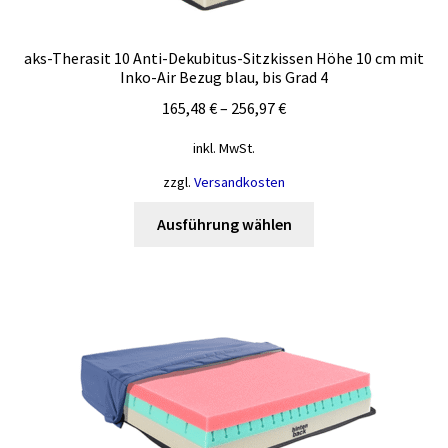
der
Produktseite
gewählt
aks-Therasit 10 Anti-Dekubitus-Sitzkissen Höhe 10 cm mit
Inko-Air Bezug blau, bis Grad 4
werden
165,48
€
–
256,97
€
inkl. MwSt.
zzgl.
Versandkosten
Dieses
Ausführung wählen
Produkt
weist
mehrere
Varianten
auf.
Die
Optionen
können
auf