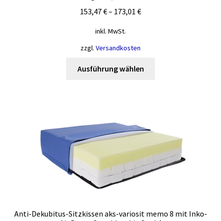
werden
153,47
€
–
173,01
€
inkl. MwSt.
zzgl.
Versandkosten
Dieses
Ausführung wählen
Produkt
weist
mehrere
Varianten
auf.
Die
Optionen
können
auf
der
Produktseite
gewählt
Anti-Dekubitus-Sitzkissen aks-variosit memo 8 mit Inko-