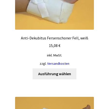
auf
der
Produktseite
gewählt
werden
Anti-Dekubitus Fersenschoner Fell, weiß
15,08
€
inkl. MwSt.
zzgl.
Versandkosten
Dieses
Ausführung wählen
Produkt
weist
mehrere
Varianten
auf.
Die