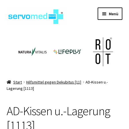
Zur
Zum
Menü
Navigation
Inhalt
springen
springen
Unterm
Shop
öffnen
Unterm
Geräte
öffnen
Unterm
Hilfsmittel
öffnen
Unterm
Pflegehilfsmittel
Start
Hilfsmittel gegen Dekubitus [11]
AD-Kissen u.-
öffnen
Lagerung [1113]
Unterm
Informationen
öffnen
AD-Kissen u.-Lagerung
Kontakt
[1113]