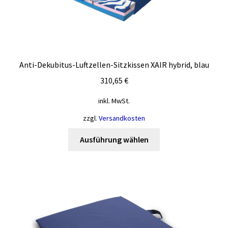
können
auf
der
Produktseite
gewählt
Anti-Dekubitus-Luftzellen-Sitzkissen XAIR hybrid, blau
werden
310,65
€
inkl. MwSt.
zzgl.
Versandkosten
Dieses
Ausführung wählen
Produkt
weist
mehrere
Varianten
auf.
Die
Optionen