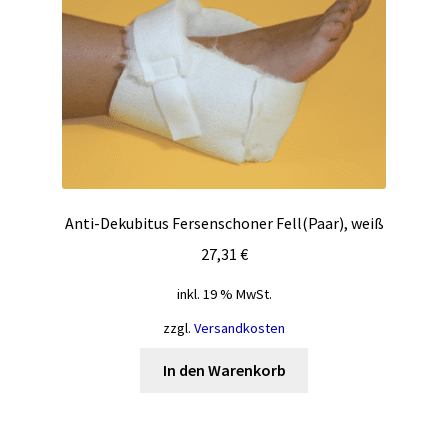
Optionen
können
auf
der
Produktseite
gewählt
werden
Anti-Dekubitus Fersenschoner Fell(Paar), weiß
27,31
€
inkl. 19 % MwSt.
zzgl.
Versandkosten
In den Warenkorb