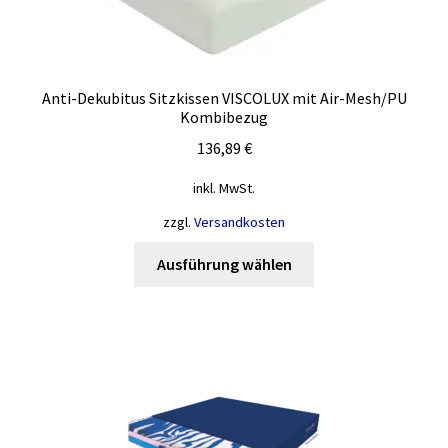
auf
der
Produktseite
gewählt
Anti-Dekubitus Sitzkissen VISCOLUX mit Air-Mesh/PU
werden
Kombibezug
136,89
€
inkl. MwSt.
zzgl.
Versandkosten
Dieses
Ausführung wählen
Produkt
weist
mehrere
Varianten
auf.
Die
Optionen