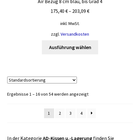
Air Bezug 8 cm blau, bis Grad 4
werden
175,40
€
–
203,09
€
inkl. MwSt.
zzgl.
Versandkosten
Dieses
Ausführung wählen
Produkt
weist
mehrere
Varianten
auf.
Die
Ergebnisse 1 – 16 von 54 werden angezeigt
Optionen
können
1
2
3
4
auf
der
Produktseite
gewählt
In der Kategorie
AD-Kissen u.-Lagerung
finden Sie