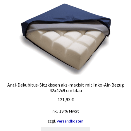
auf.
Die
Optionen
können
auf
der
Produktseite
gewählt
werden
Anti-Dekubitus-Sitzkissen aks-maxisit mit Inko-Air-Bezug
42x42x9 cm blau
121,93
€
inkl. 19 % MwSt.
zzgl.
Versandkosten