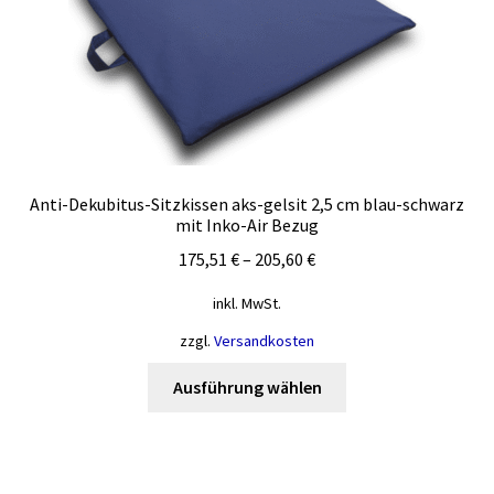
können
auf
der
Produktseite
gewählt
werden
Anti-Dekubitus-Sitzkissen aks-gelsit 2,5 cm blau-schwarz
mit Inko-Air Bezug
175,51
€
–
205,60
€
inkl. MwSt.
zzgl.
Versandkosten
Dieses
Ausführung wählen
Produkt
weist
mehrere
Varianten