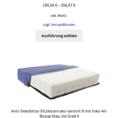
190,56
€
–
256,97
€
inkl. MwSt.
zzgl.
Versandkosten
Dieses
Ausführung wählen
Produkt
weist
mehrere
Varianten
auf.
Die
Optionen
können
auf
der
Produktseite
Anti-Dekubitus-Sitzkissen aks-variosit 8 mit Inko-Air
gewählt
Bezug blau, bis Grad 4