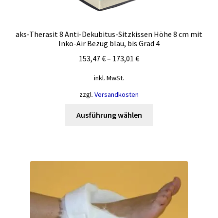
der
Produktseite
gewählt
aks-Therasit 8 Anti-Dekubitus-Sitzkissen Höhe 8 cm mit
Inko-Air Bezug blau, bis Grad 4
werden
153,47
€
–
173,01
€
inkl. MwSt.
zzgl.
Versandkosten
Dieses
Ausführung wählen
Produkt
weist
mehrere
Varianten
auf.
Die
Optionen
können