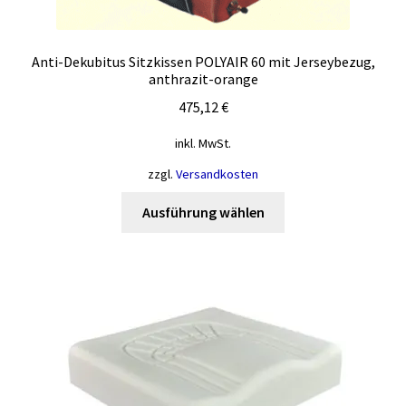
Anti-Dekubitus Sitzkissen POLYAIR 60 mit Jerseybezug,
anthrazit-orange
475,12
€
inkl. MwSt.
zzgl.
Versandkosten
Dieses
Ausführung wählen
Produkt
weist
mehrere
Varianten
auf.
Die
Optionen
können