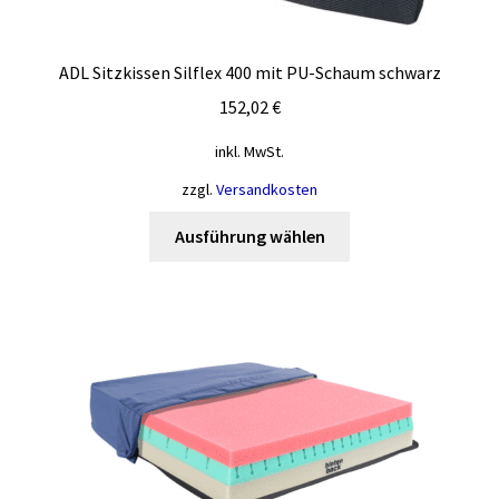
ADL Sitzkissen Silflex 400 mit PU-Schaum schwarz
152,02
€
inkl. MwSt.
zzgl.
Versandkosten
Dieses
Ausführung wählen
Produkt
weist
mehrere
Varianten
auf.
Die
Optionen
können
auf