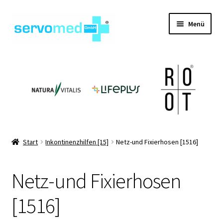
Zur
Zum
Menü
Navigation
Inhalt
springen
springen
Unterm
Shop
öffnen
Unterm
Geräte
öffnen
Unterm
Hilfsmittel
öffnen
Unterm
Pflegehilfsmittel
Start
Inkontinenzhilfen [15]
Netz-und Fixierhosen [1516]
öffnen
Unterm
Informationen
Netz-und Fixierhosen
öffnen
Kontakt
[1516]