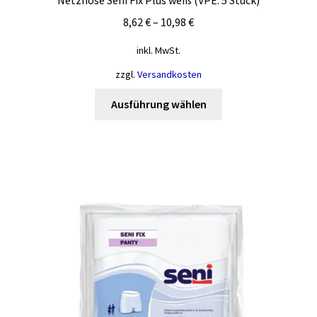
Netzhose Seni Fix Plus weiß (VPE: 5 Stück)
8,62
€
–
10,98
€
inkl. MwSt.
zzgl.
Versandkosten
Dieses
Ausführung wählen
Produkt
weist
mehrere
Varianten
auf.
Die
Optionen
können
auf
der
Produktseite
gewählt