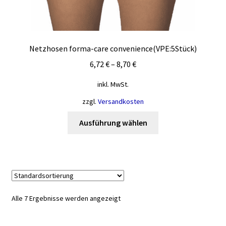
Netzhosen forma-care convenience(VPE:5Stück)
6,72
€
–
8,70
€
inkl. MwSt.
zzgl.
Versandkosten
Dieses
Ausführung wählen
Produkt
weist
mehrere
Varianten
auf.
Die
Alle 7 Ergebnisse werden angezeigt
Optionen
können