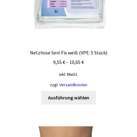
werden
Netzhose Seni Fix weiß (VPE: 5 Stück)
9,55
€
–
10,65
€
inkl. MwSt.
zzgl.
Versandkosten
Dieses
Ausführung wählen
Produkt
weist
mehrere
Varianten
auf.