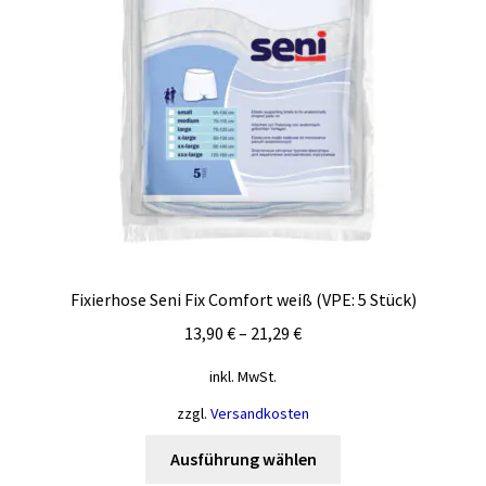
auf
der
Produktseite
gewählt
werden
Fixierhose Seni Fix Comfort weiß (VPE: 5 Stück)
13,90
€
–
21,29
€
inkl. MwSt.
zzgl.
Versandkosten
Dieses
Ausführung wählen
Produkt