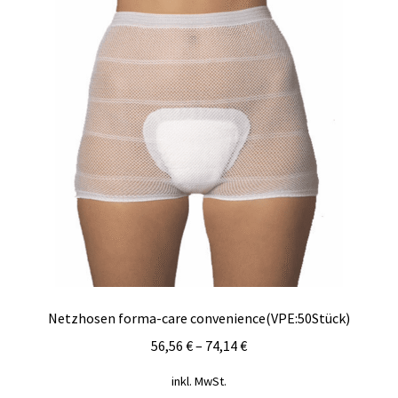
Die
Optionen
können
auf
der
Produktseite
gewählt
werden
Netzhosen forma-care convenience(VPE:50Stück)
56,56
€
–
74,14
€
inkl. MwSt.