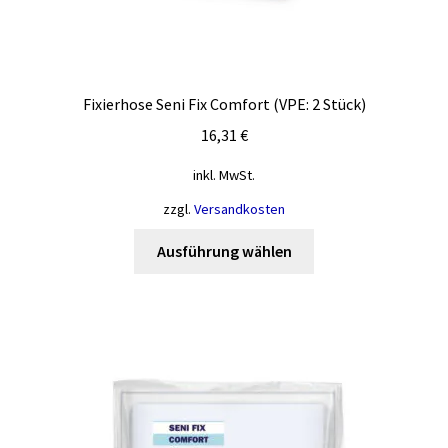
Fixierhose Seni Fix Comfort (VPE: 2 Stück)
16,31
€
inkl. MwSt.
zzgl.
Versandkosten
Dieses
Ausführung wählen
Produkt
weist
mehrere
Varianten
auf.
Die
Optionen
können