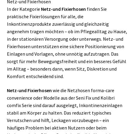
Netz-und Fixierhosen
auf
In der Kategorie
Netz-und Fixierhosen
finden Sie
der
praktische Fixierlösungen für alle, die
Produktseite
Inkontinenzprodukte zuverlässig und gleichzeitig
gewählt
angenehm tragen möchten – ob im Pflegealltag zu Hause,
werden
in der stationären Versorgung oder unterwegs. Netz- und
Fixierhosen unterstützen eine sichere Positionierung von
Einlagen und Vorlagen, ohne unnötig aufzutragen. Das
sorgt für mehr Bewegungsfreiheit und ein besseres Gefühl
im Alltag – besonders dann, wenn Sitz, Diskretion und
Komfort entscheidend sind.
Netz-und Fixierhosen
wie die Netzhosen forma-care
convenience oder Modelle aus der Seni Fix und Kolibri
comfix Serie sind darauf ausgelegt, Inkontinenzeinlagen
stabil am Körper zu halten. Das reduziert typisches
Verrutschen und hilft, Leckagen vorzubeugen – ein
häufiges Problem bei aktiven Nutzern oder beim