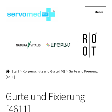
Zur
Zum
Menü
Navigation
Inhalt
springen
springen
Unterm
Shop
öffnen
Unterm
Geräte
öffnen
Unterm
Hilfsmittel
öffnen
Unterm
Pflegehilfsmittel
Start
Körperschutz und Gurte [46]
Gurte und Fixierung
öffnen
[4611]
Unterm
Informationen
öffnen
Gurte und Fixierung
Kontakt
[4611]