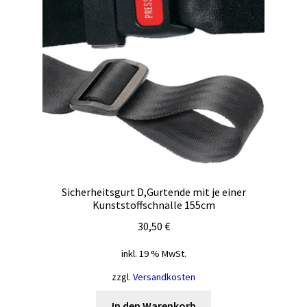
Optionen
können
auf
der
Produktseite
gewählt
werden
Sicherheitsgurt D,Gurtende mit je einer
Kunststoffschnalle 155cm
30,50
€
inkl. 19 % MwSt.
zzgl.
Versandkosten
In den Warenkorb