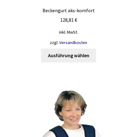
Beckengurt aks-komfort
128,81
€
inkl. MwSt.
zzgl.
Versandkosten
Dieses
Ausführung wählen
Produkt
weist
mehrere
Varianten
auf.
Die
Optionen
können
auf
der
Produktseite