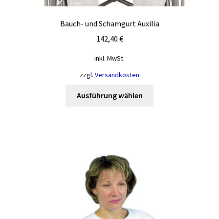
Bauch- und Schamgurt Auxilia
142,40
€
inkl. MwSt.
zzgl.
Versandkosten
Dieses
Ausführung wählen
Produkt
weist
mehrere
Varianten
auf.
Die
Optionen
können
auf
der