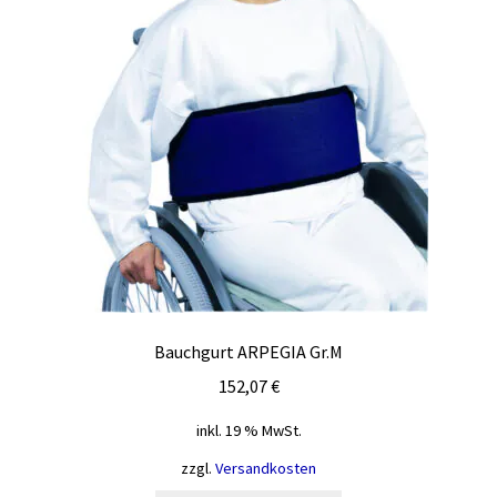
Produktseite
gewählt
werden
Bauchgurt ARPEGIA Gr.M
152,07
€
inkl. 19 % MwSt.
zzgl.
Versandkosten