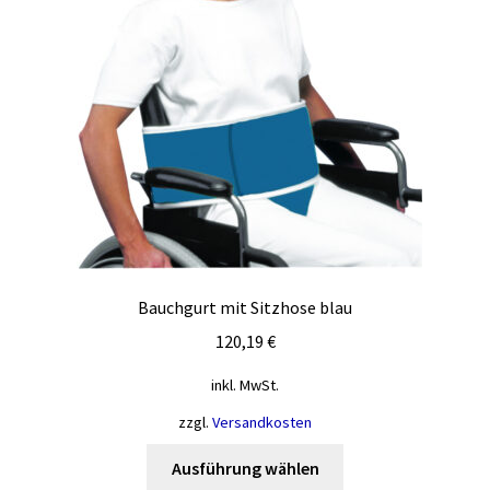
Die
Optionen
können
auf
der
Produktseite
gewählt
werden
Bauchgurt mit Sitzhose blau
120,19
€
inkl. MwSt.
zzgl.
Versandkosten
Dieses
Ausführung wählen
Produkt