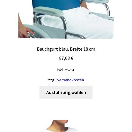
gewählt
werden
Bauchgurt blau, Breite 18 cm
87,03
€
inkl. MwSt.
zzgl.
Versandkosten
Dieses
Ausführung wählen
Produkt
weist
mehrere
Varianten
auf.