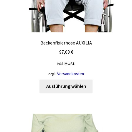
Beckenfixierhose AUXILIA
97,03
€
inkl. MwSt.
zzgl.
Versandkosten
Dieses
Ausführung wählen
Produkt
weist
mehrere
Varianten
auf.
Die