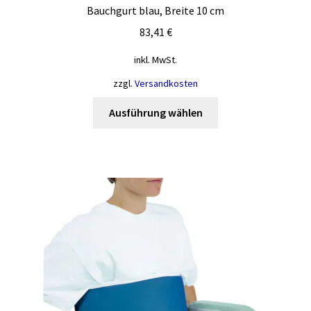
Bauchgurt blau, Breite 10 cm
83,41
€
inkl. MwSt.
zzgl.
Versandkosten
Dieses
Ausführung wählen
Produkt
weist
mehrere
Varianten
auf.
Die
Optionen
können
auf
der
Produktseite