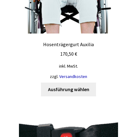
Hosenträgergurt Auxilia
170,50
€
inkl. MwSt.
zzgl.
Versandkosten
Dieses
Ausführung wählen
Produkt
weist
mehrere
Varianten
auf.
Die