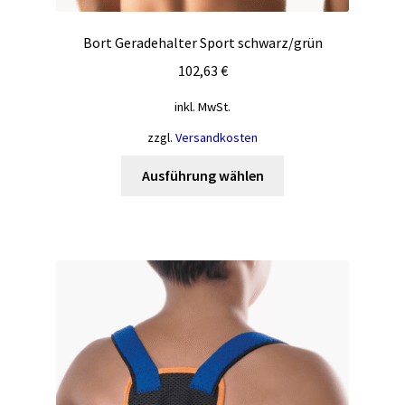
Bort Geradehalter Sport schwarz/grün
102,63
€
inkl. MwSt.
zzgl.
Versandkosten
Dieses
Ausführung wählen
Produkt
weist
mehrere
Varianten
auf.
Die
Optionen
können
auf
der