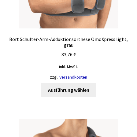
Bort Schulter-Arm-Adduktionsorthese OmoXpress light,
grau
83,76
€
inkl. MwSt.
zzgl.
Versandkosten
Dieses
Ausführung wählen
Produkt
weist
mehrere
Varianten
auf.
Die