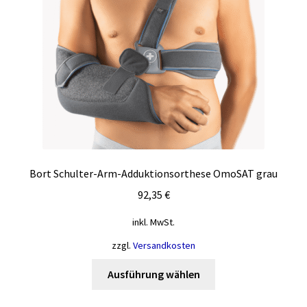
auf
der
Produktseite
gewählt
werden
Bort Schulter-Arm-Adduktionsorthese OmoSAT grau
92,35
€
inkl. MwSt.
zzgl.
Versandkosten
Dieses
Ausführung wählen
Produkt
weist