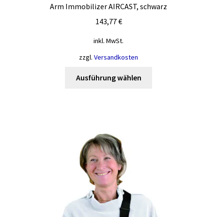
Arm Immobilizer AIRCAST, schwarz
143,77
€
inkl. MwSt.
zzgl.
Versandkosten
Dieses
Ausführung wählen
Produkt
weist
mehrere
Varianten
auf.
Die
Optionen
können
auf
der
Produktseite