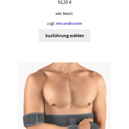
92,55
€
inkl. MwSt.
zzgl.
Versandkosten
Dieses
Ausführung wählen
Produkt
weist
mehrere
Varianten
auf.
Die
Optionen
können
auf
der
Produktseite
gewählt
werden