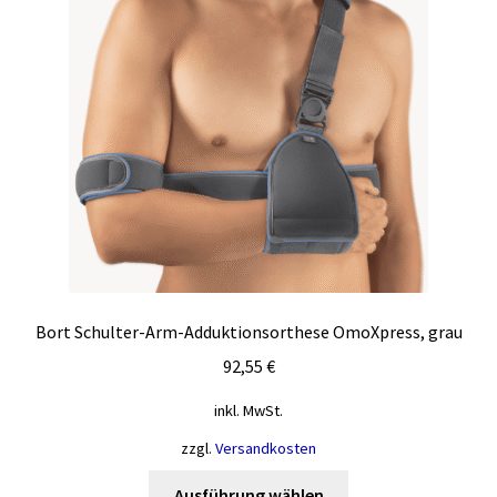
Optionen
können
auf
der
Produktseite
gewählt
werden
Bort Schulter-Arm-Adduktionsorthese OmoXpress, grau
92,55
€
inkl. MwSt.
zzgl.
Versandkosten
Dieses
Ausführung wählen