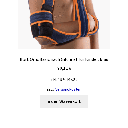
Produktseite
gewählt
werden
Bort OmoBasic nach Gilchrist für Kinder, blau
90,12
€
inkl. 19 % MwSt.
zzgl.
Versandkosten
In den Warenkorb