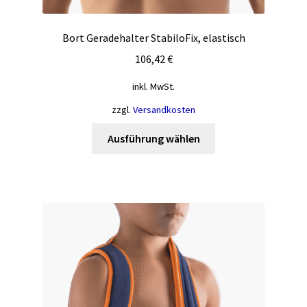
Bort Geradehalter StabiloFix, elastisch
106,42
€
inkl. MwSt.
zzgl.
Versandkosten
Dieses
Ausführung wählen
Produkt
weist
mehrere
Varianten
auf.
Die
Optionen
können
auf
der