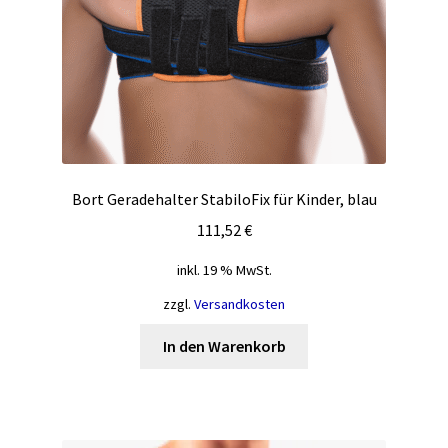
Produktseite
gewählt
werden
Bort Geradehalter StabiloFix für Kinder, blau
111,52
€
inkl. 19 % MwSt.
zzgl.
Versandkosten
In den Warenkorb