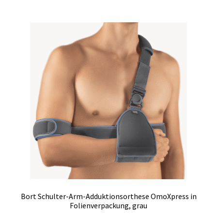
mehrere
Varianten
auf.
Die
Optionen
können
auf
der
Produktseite
gewählt
werden
Bort Schulter-Arm-Adduktionsorthese OmoXpress in
Folienverpackung, grau