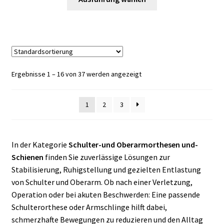
Produkt
weist
mehrere
Varianten
auf.
Die
Ergebnisse 1 – 16 von 37 werden angezeigt
Optionen
können
1
2
3
auf
der
Produktseite
gewählt
In der Kategorie
Schulter-und Oberarmorthesen und-
werden
Schienen
finden Sie zuverlässige Lösungen zur
Stabilisierung, Ruhigstellung und gezielten Entlastung
von Schulter und Oberarm. Ob nach einer Verletzung,
Operation oder bei akuten Beschwerden: Eine passende
Schulterorthese oder Armschlinge hilft dabei,
schmerzhafte Bewegungen zu reduzieren und den Alltag