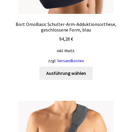
Bort OmoBasic Schulter-Arm-Adduktionsorthese,
geschlossene Form, blau
94,28
€
inkl. MwSt.
zzgl.
Versandkosten
Dieses
Ausführung wählen
Produkt
weist
mehrere
Varianten
auf.
Die
Optionen
können