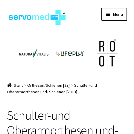
Zur
Zum
Menü
Navigation
Inhalt
springen
springen
Unterm
Shop
öffnen
Unterm
Geräte
öffnen
Unterm
Hilfsmittel
öffnen
Unterm
Pflegehilfsmittel
Start
Orthesen/Schienen [23]
Schulter-und
öffnen
Oberarmorthesen und- Schienen [2313]
Unterm
Informationen
öffnen
Schulter-und
Kontakt
Oberarmorthesen und-