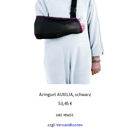
gewählt
werden
Armgurt AUXILIA, schwarz
53,45
€
inkl. MwSt.
zzgl.
Versandkosten