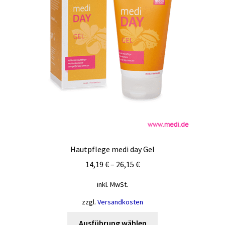
Hautpflege medi day Gel
14,19
€
–
26,15
€
inkl. MwSt.
zzgl.
Versandkosten
Dieses
Ausführung wählen