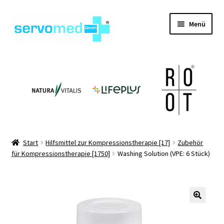
Zur
Zum
Menü
Navigation
Inhalt
springen
springen
Unterm
Shop
öffnen
Unterm
Geräte
öffnen
Unterm
Hilfsmittel
öffnen
Unterm
Pflegehilfsmittel
Start
Hilfsmittel zur Kompressionstherapie [17]
Zubehör
öffnen
für Kompressionstherapie [1750]
Washing Solution (VPE: 6 Stück)
Unterm
Informationen
öffnen
Kontakt
🔍