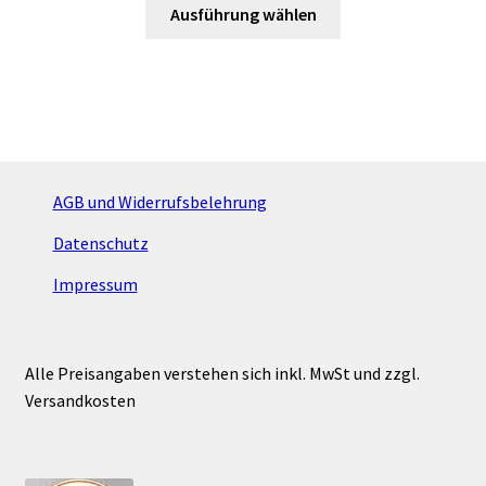
Dieses
Ausführung wählen
Produkt
weist
mehrere
Varianten
auf.
Die
Optionen
AGB und Widerrufsbelehrung
können
Datenschutz
auf
der
Impressum
Produktseite
gewählt
werden
Alle Preisangaben verstehen sich inkl. MwSt und zzgl.
Versandkosten