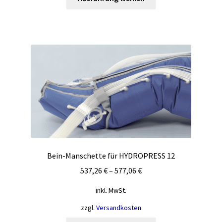
Produkt
weist
mehrere
Varianten
auf.
Die
Optionen
können
auf
der
Produktseite
gewählt
werden
Bein-Manschette für HYDROPRESS 12
537,26
€
–
577,06
€
inkl. MwSt.
zzgl.
Versandkosten