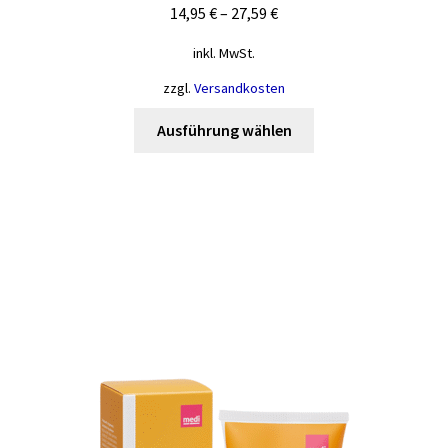
14,95
€
–
27,59
€
inkl. MwSt.
zzgl.
Versandkosten
Dieses
Ausführung wählen
Produkt
weist
mehrere
Varianten
auf.
Die
Optionen
können
auf
der
Produktseite
gewählt
werden