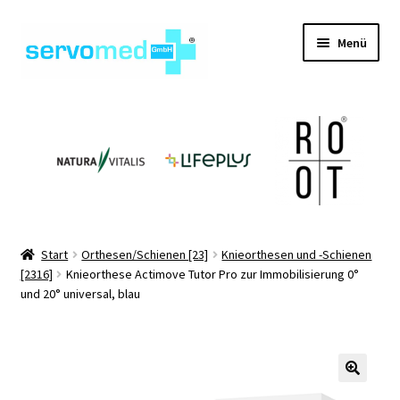
Zur
Zum
Menü
Navigation
Inhalt
springen
springen
Unterm
Shop
öffnen
Unterm
Geräte
öffnen
Unterm
Hilfsmittel
öffnen
Unterm
Pflegehilfsmittel
Start
Orthesen/Schienen [23]
Knieorthesen und -Schienen
öffnen
[2316]
Knieorthese Actimove Tutor Pro zur Immobilisierung 0°
Unterm
Informationen
und 20° universal, blau
öffnen
Kontakt
🔍