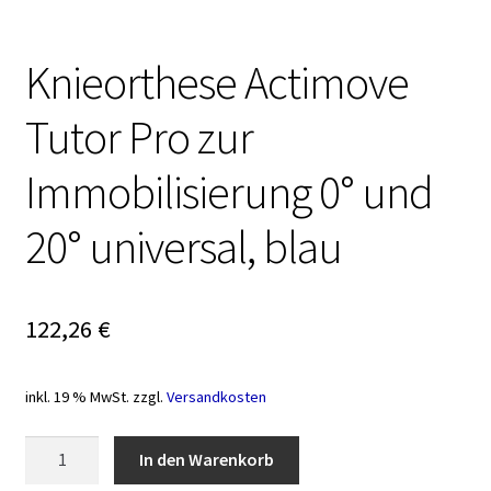
Knieorthese Actimove
Tutor Pro zur
Immobilisierung 0° und
20° universal, blau
122,26
€
inkl. 19 % MwSt.
zzgl.
Versandkosten
Knieorthese
In den Warenkorb
Actimove