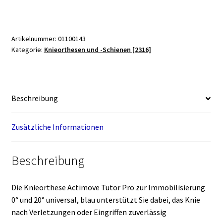
Tutor
Pro
zur
Artikelnummer:
01100143
Immobilisierung
Kategorie:
Knieorthesen und -Schienen [2316]
0°
und
20°
universal,
Beschreibung
blau
Menge
Zusätzliche Informationen
Beschreibung
Die Knieorthese Actimove Tutor Pro zur Immobilisierung
0° und 20° universal, blau unterstützt Sie dabei, das Knie
nach Verletzungen oder Eingriffen zuverlässig