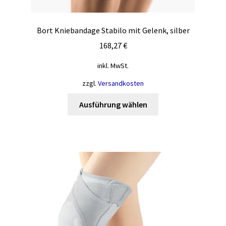
Bort Kniebandage Stabilo mit Gelenk, silber
168,27
€
inkl. MwSt.
zzgl.
Versandkosten
Dieses
Ausführung wählen
Produkt
weist
mehrere
Varianten
auf.
Die
Optionen
können
auf
der