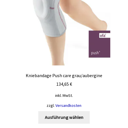
Produktseite
gewählt
werden
Kniebandage Push care grau/aubergine
134,65
€
inkl. MwSt.
zzgl.
Versandkosten
Dieses
Ausführung wählen
Produkt