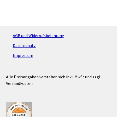
weist
mehrere
Varianten
auf.
Die
Optionen
AGB und Widerrufsbelehrung
können
Datenschutz
auf
der
Impressum
Produktseite
gewählt
werden
Alle Preisangaben verstehen sich inkl. MwSt und zzgl.
Versandkosten