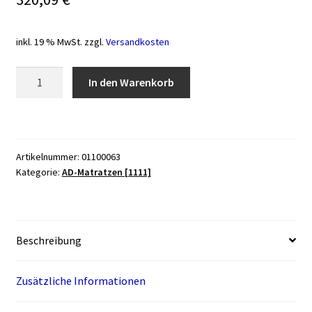
inkl. 19 % MwSt.
zzgl.
Versandkosten
ADL
In den Warenkorb
Multi
Support
Anti-
Dekubitus-
Artikelnummer:
01100063
Schaumstoffmatratze,
Kategorie:
AD-Matratzen [1111]
198x90x14
cm
Menge
Beschreibung
Zusätzliche Informationen