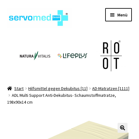
Zur
Zum
Menü
Navigation
Inhalt
springen
springen
Unterm
Shop
öffnen
Unterm
Geräte
öffnen
Unterm
Hilfsmittel
öffnen
Unterm
Pflegehilfsmittel
Start
Hilfsmittel gegen Dekubitus [11]
AD-Matratzen [1111]
öffnen
ADL Multi Support Anti-Dekubitus- Schaumstoffmatratze,
Unterm
Informationen
198x90x14 cm
öffnen
Kontakt
🔍