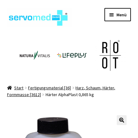
Zur
Zum
Menü
Navigation
Inhalt
springen
springen
Unterm
Shop
öffnen
Unterm
Geräte
öffnen
Unterm
Hilfsmittel
öffnen
Unterm
Pflegehilfsmittel
Start
Fertigungsmaterial [36]
Harz, Schaum, Härter,
öffnen
Formmasse [3612]
Härter AlphaPlast 0,865 kg
Unterm
Informationen
öffnen
Kontakt
🔍