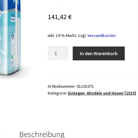
141,42
€
inkl. 19 % MwSt.
zzgl.
Versandkosten
Vorlage
In den Warenkorb
Attends
Contours
Air
Comfort
Artikelnummer:
01101071
9
Kategorie:
Einlagen, Windeln und Hosen [1515]
(1Karton:4x28Stk.)
Menge
Beschreibung