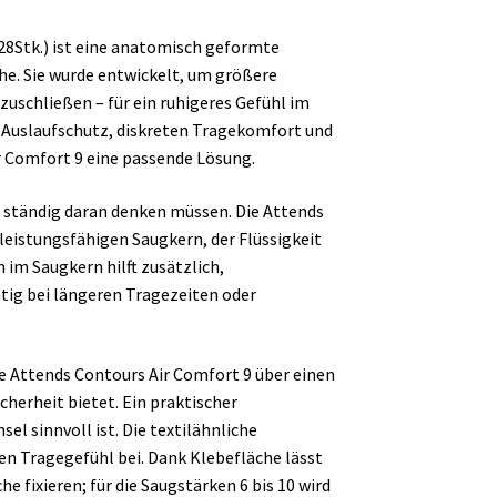
28Stk.) ist eine anatomisch geformte
e. Sie wurde entwickelt, um größere
uschließen – für ein ruhigeres Gefühl im
n Auslaufschutz, diskreten Tragekomfort und
r Comfort 9 eine passende Lösung.
ie ständig daran denken müssen. Die Attends
leistungsfähigen Saugkern, der Flüssigkeit
im Saugkern hilft zusätzlich,
ig bei längeren Tragezeiten oder
ge Attends Contours Air Comfort 9 über einen
cherheit bietet. Ein praktischer
el sinnvoll ist. Die textilähnliche
n Tragegefühl bei. Dank Klebefläche lässt
e fixieren; für die Saugstärken 6 bis 10 wird