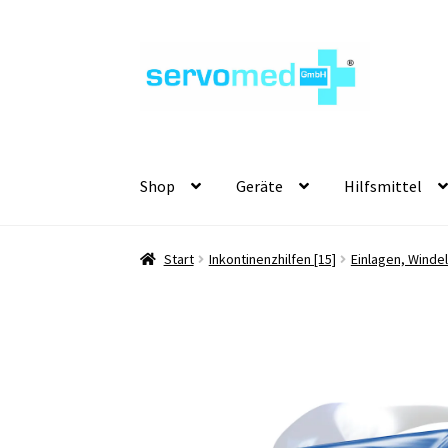
Zur
Zum
Navigation
Inhalt
springen
springen
Shop
Geräte
Hilfsmittel
Start
Inkontinenzhilfen [15]
Einlagen, Winde