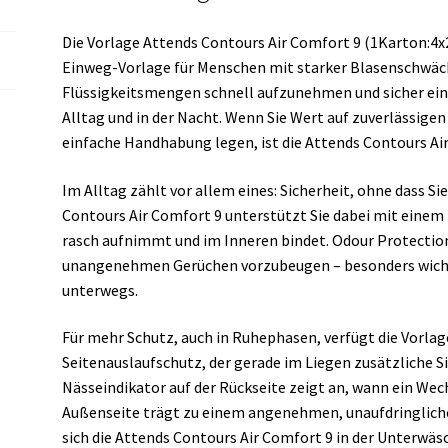
Die Vorlage Attends Contours Air Comfort 9 (1Karton:4x
Einweg-Vorlage für Menschen mit starker Blasenschwäch
Flüssigkeitsmengen schnell aufzunehmen und sicher einz
Alltag und in der Nacht. Wenn Sie Wert auf zuverlässige
einfache Handhabung legen, ist die Attends Contours Ai
Im Alltag zählt vor allem eines: Sicherheit, ohne dass S
Contours Air Comfort 9 unterstützt Sie dabei mit einem 
rasch aufnimmt und im Inneren bindet. Odour Protection 
unangenehmen Gerüchen vorzubeugen – besonders wicht
unterwegs.
Für mehr Schutz, auch in Ruhephasen, verfügt die Vorla
Seitenauslaufschutz, der gerade im Liegen zusätzliche Si
Nässeindikator auf der Rückseite zeigt an, wann ein Wechs
Außenseite trägt zu einem angenehmen, unaufdringliche
sich die Attends Contours Air Comfort 9 in der Unterwäsch