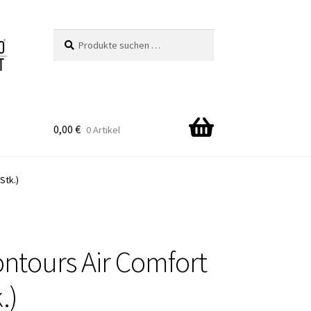
Suchen
Suchen
nach:
0,00
€
0 Artikel
Stk.)
ontours Air Comfort
.)