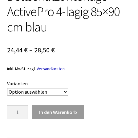
ActivePro 4-lagig 85×90
cm blau
24,44
€
–
28,50
€
inkl. MwSt.
zzgl.
Versandkosten
Varianten
Bettschutzunterlage
In den Warenkorb
ActivePro
4-
lagig