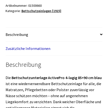
85x90
Artikelnummer:
01500660
cm
Kategorie:
Bettschutzeinlagen [1915]
blau
Menge
Beschreibung
Zusätzliche Informationen
Beschreibung
Die
Bettschutzunterlage ActivePro 4-lagig 85×90 cm blau
ist eine wiederverwendbare Bettschutzeinlage für alle, die
Matratzen, Pflegebetten oder Polster zuverlässig vor
Nässe schützen möchten – ohne auf angenehmen
Liegekomfort zu verzichten. Dank weicher Oberfläche und
antiallergenen Materialien eignet sich die