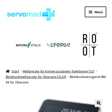
Zur
Zum
Menü
Navigation
Inhalt
springen
springen
Unterm
Shop
öffnen
Unterm
Geräte
öffnen
Unterm
Hilfsmittel
öffnen
Unterm
Pflegehilfsmittel
Start
Meßgeräte für Körperzustände/-funktionen [21]
öffnen
Blutdruckmeßgeräte für Oberarm [2110]
Blutdruckmessgerät BM
Unterm
Informationen
58 für Oberarm
öffnen
Kontakt
🔍