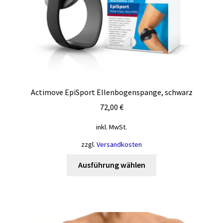
gewählt
werden
Actimove EpiSport Ellenbogenspange, schwarz
72,00
€
inkl. MwSt.
zzgl.
Versandkosten
Dieses
Ausführung wählen
Produkt
weist
mehrere
Varianten
auf.