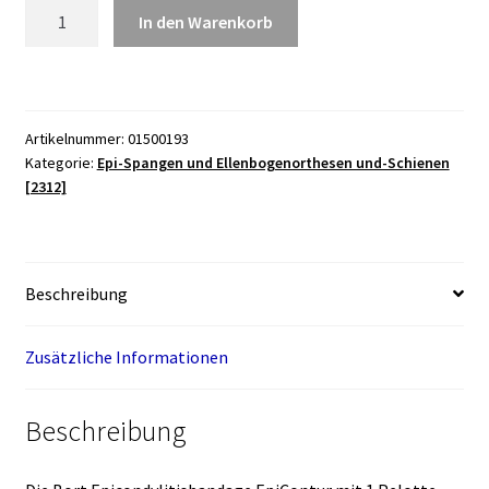
Bort
In den Warenkorb
Epicondylitisbandage
EpiContur
mit
1
Artikelnummer:
01500193
Pelotte,
Kategorie:
Epi-Spangen und Ellenbogenorthesen und-Schienen
universal
[2312]
Menge
Beschreibung
Zusätzliche Informationen
Beschreibung