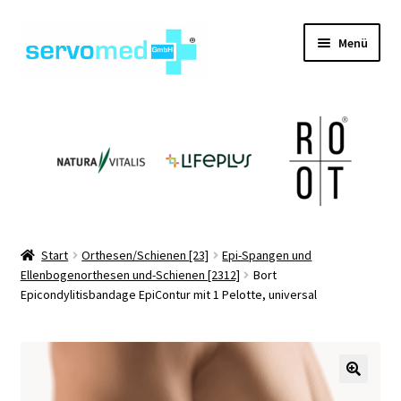
Zur
Zum
Menü
Navigation
Inhalt
springen
springen
Unterm
Shop
öffnen
Unterm
Geräte
öffnen
Unterm
Hilfsmittel
öffnen
Unterm
Pflegehilfsmittel
Start
Orthesen/Schienen [23]
Epi-Spangen und
öffnen
Ellenbogenorthesen und-Schienen [2312]
Bort
Unterm
Informationen
Epicondylitisbandage EpiContur mit 1 Pelotte, universal
öffnen
Kontakt
🔍