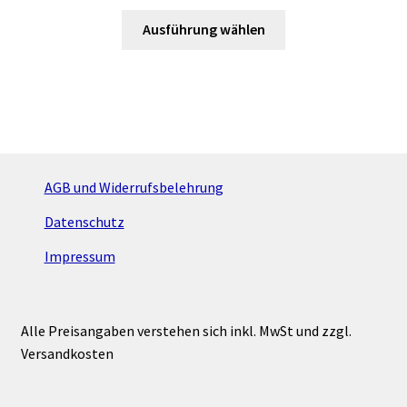
Dieses
Ausführung wählen
Produkt
weist
mehrere
Varianten
auf.
Die
Optionen
AGB und Widerrufsbelehrung
können
Datenschutz
auf
der
Impressum
Produktseite
gewählt
werden
Alle Preisangaben verstehen sich inkl. MwSt und zzgl.
Versandkosten