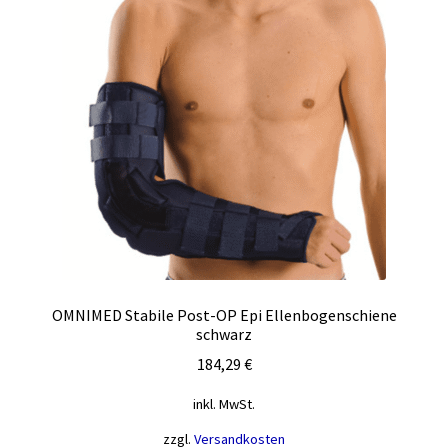
Die
Optionen
können
auf
der
Produktseite
gewählt
werden
OMNIMED Stabile Post-OP Epi Ellenbogenschiene
schwarz
184,29
€
inkl. MwSt.
zzgl.
Versandkosten