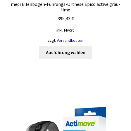
medi Ellenbogen-Führungs-Orthese Epico active grau-
lime
395,43
€
inkl. MwSt.
zzgl.
Versandkosten
Dieses
Ausführung wählen
Produkt
weist
mehrere
Varianten
auf.
Die
Optionen
können
auf
der
Produktseite