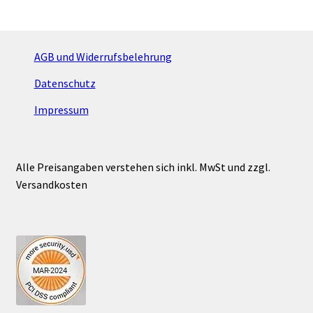
auf.
Die
Optionen
AGB und Widerrufsbelehrung
können
Datenschutz
auf
der
Impressum
Produktseite
gewählt
werden
Alle Preisangaben verstehen sich inkl. MwSt und zzgl.
Versandkosten