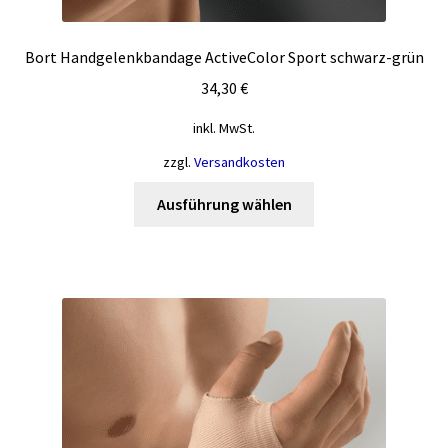
Bort Handgelenkbandage ActiveColor Sport schwarz-grün
34,30
€
inkl. MwSt.
zzgl.
Versandkosten
Dieses
Ausführung wählen
Produkt
weist
mehrere
Varianten
auf.
Die
Optionen
können
auf
der