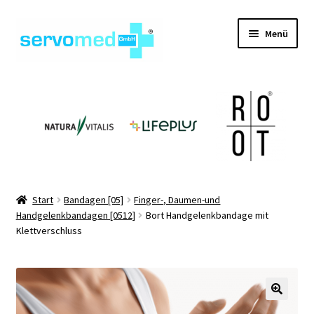
Zur
Zum
Menü
Navigation
Inhalt
springen
springen
Unterm
Shop
öffnen
Unterm
Geräte
öffnen
Unterm
Hilfsmittel
öffnen
Unterm
Pflegehilfsmittel
Start
Bandagen [05]
Finger-, Daumen-und
öffnen
Handgelenkbandagen [0512]
Bort Handgelenkbandage mit
Unterm
Informationen
Klettverschluss
öffnen
Kontakt
🔍