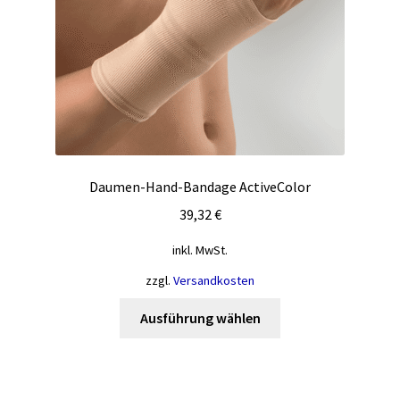
Produktseite
gewählt
werden
Daumen-Hand-Bandage ActiveColor
39,32
€
inkl. MwSt.
zzgl.
Versandkosten
Dieses
Ausführung wählen
Produkt
weist
mehrere
Varianten