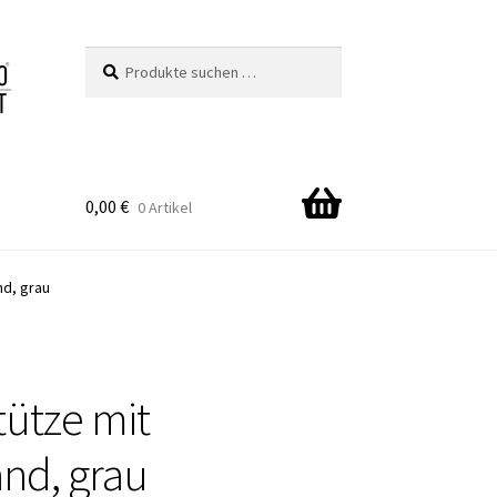
Suchen
Suchen
nach:
0,00
€
0 Artikel
nd, grau
ütze mit
nd, grau