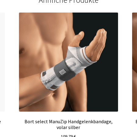
e
Bort select ManuZip Handgelenkbandage,
volar silber
109,79
€