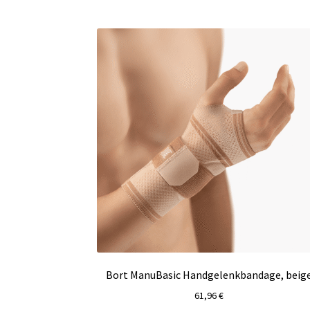
Bort ManuBasic Handgelenkbandage, beig
61,96
€