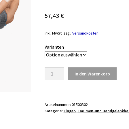
57,43
€
inkl. MwSt.
zzgl.
Versandkosten
Varianten
Bort
In den Warenkorb
Handgelenkstütze
mit
Aluschiene
und
Artikelnummer:
01500302
Band,
Kategorie:
Finger-, Daumen-und Handgelenkba
grau
Menge