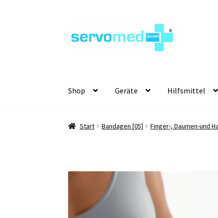
Zur
Zum
Navigation
Inhalt
springen
springen
Shop
Geräte
Hilfsmittel
Start
Bandagen [05]
Finger-, Daumen-und H