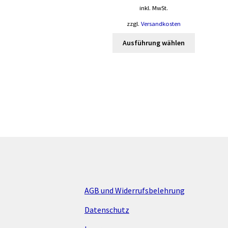
inkl. MwSt.
zzgl.
Versandkosten
Dieses
Ausführung wählen
Produkt
weist
mehrere
Varianten
auf.
Die
Optionen
können
auf
der
Produktsei
gewählt
werden
AGB und Widerrufsbelehrung
Datenschutz