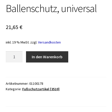
Ballenschutz, universal
21,65
€
inkl. 19 % MwSt.
zzgl.
Versandkosten
Bort
In den Warenkorb
Zehenspreizer
PediSoft
mit
Ballenschutz,
Artikelnummer:
01100178
universal
Kategorie:
Fußschutzartikel [3510]
Menge