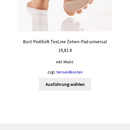
Bort PediSoft TexLine Zehen-Pad universal
19,81
€
inkl. MwSt.
zzgl.
Versandkosten
Dieses
Ausführung wählen
Produkt
weist
mehrere
Varianten
auf.
Die