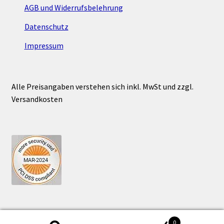
Optionen
AGB und Widerrufsbelehrung
können
Datenschutz
auf
der
Impressum
Produktseite
gewählt
werden
Alle Preisangaben verstehen sich inkl. MwSt und zzgl.
Versandkosten
0