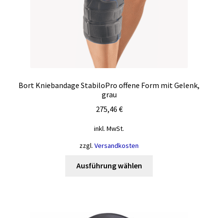
gewählt
werden
Bort Kniebandage StabiloPro offene Form mit Gelenk,
grau
275,46
€
inkl. MwSt.
zzgl.
Versandkosten
Dieses
Ausführung wählen
Produkt
weist
mehrere
Varianten