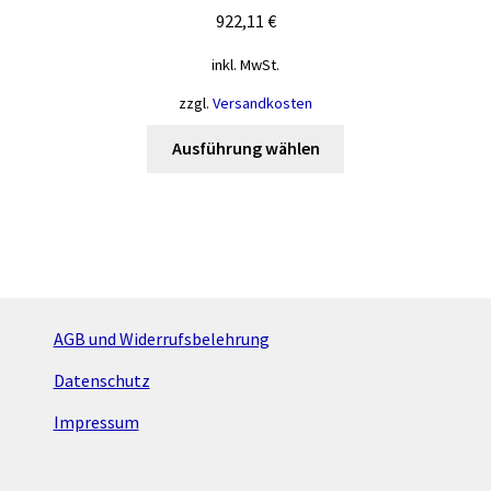
922,11
€
inkl. MwSt.
zzgl.
Versandkosten
Dieses
Ausführung wählen
Produkt
weist
mehrere
Varianten
auf.
Die
Optionen
AGB und Widerrufsbelehrung
können
Datenschutz
auf
der
Impressum
Produktseite
gewählt