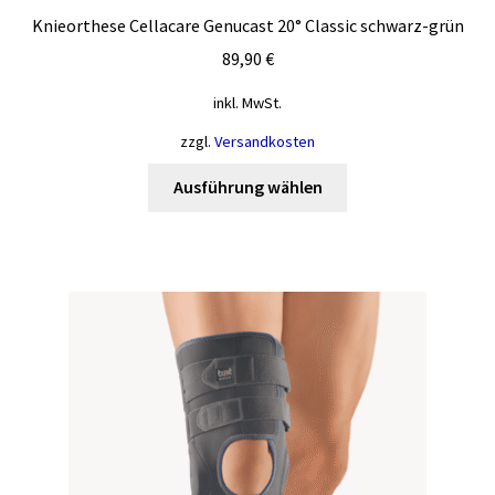
Knieorthese Cellacare Genucast 20° Classic schwarz-grün
89,90
€
inkl. MwSt.
zzgl.
Versandkosten
Dieses
Ausführung wählen
Produkt
weist
mehrere
Varianten
auf.
Die
Optionen
können
auf
der
Produktseite