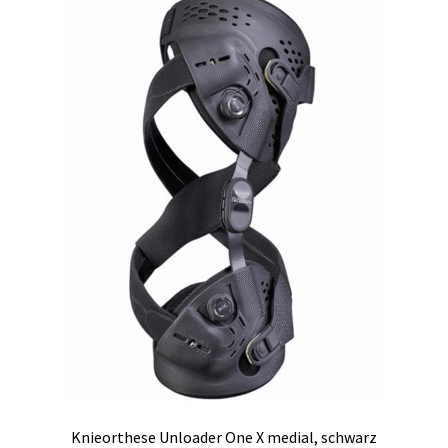
auf.
Die
Optionen
können
auf
der
Produktseite
gewählt
werden
Knieorthese Unloader One X medial, schwarz