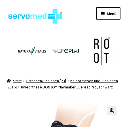
Zur
Zum
Menü
Navigation
Inhalt
springen
springen
Unterm
Shop
öffnen
Unterm
Geräte
öffnen
Unterm
Hilfsmittel
öffnen
Unterm
Pflegehilfsmittel
Start
Orthesen/Schienen [23]
Knieorthesen und -Schienen
öffnen
[2316]
Knieorthese DONJOY Playmaker Everest Pro, schwarz
Unterm
Informationen
öffnen
Kontakt
🔍