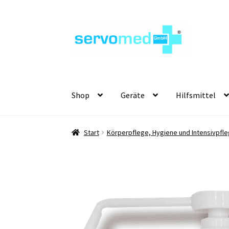
Zur
Zum
Navigation
Inhalt
springen
springen
Shop
Geräte
Hilfsmittel
Start
Körperpflege, Hygiene und Intensivpfle