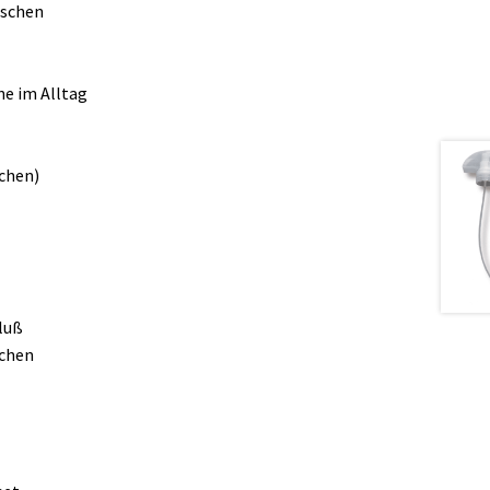
aschen
ne im Alltag
schen)
luß
schen