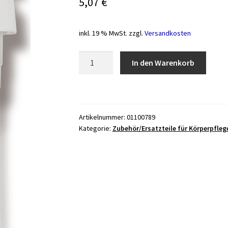
5,07
€
inkl. 19 % MwSt.
zzgl.
Versandkosten
Dosierpumpe
In den Warenkorb
lang
mit
28er
Verschluß
Artikelnummer:
01100789
Menge
Kategorie:
Zubehör/Ersatzteile für Körperpfleg