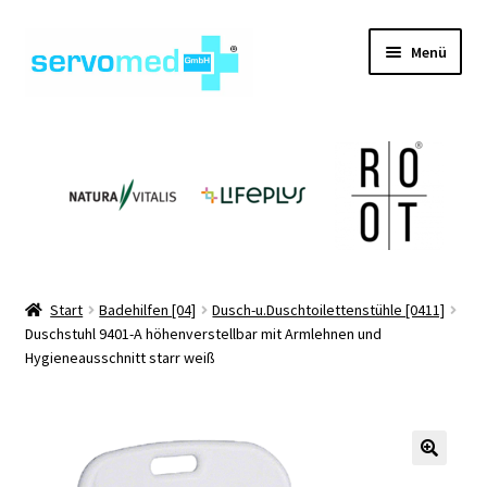
Zur
Zum
Menü
Navigation
Inhalt
springen
springen
Unterm
Shop
öffnen
Unterm
Geräte
öffnen
Unterm
Hilfsmittel
öffnen
Unterm
Pflegehilfsmittel
Start
Badehilfen [04]
Dusch-u.Duschtoilettenstühle [0411]
öffnen
Duschstuhl 9401-A höhenverstellbar mit Armlehnen und
Unterm
Informationen
Hygieneausschnitt starr weiß
öffnen
Kontakt
🔍