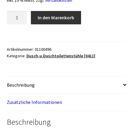
inkl. 19 % MwSt.
zzgl.
Versandkosten
Duschstuhl
In den Warenkorb
9401-
A
höhenverstellbar
mit
Artikelnummer:
01100496
Armlehnen
Kategorie:
Dusch-u.Duschtoilettenstühle [0411]
und
Hygieneausschnitt
starr
weiß
Beschreibung
Menge
Zusätzliche Informationen
Beschreibung