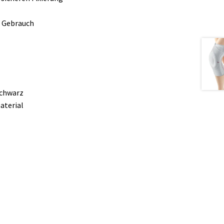
n Gebrauch
schwarz
aterial