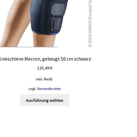
Knieschiene Mecron, gebeugt 50 cm schwarz
135,49
€
inkl. MwSt.
zzgl.
Versandkosten
Dieses
Ausführung wählen
Produkt
weist
mehrere
Varianten
auf.