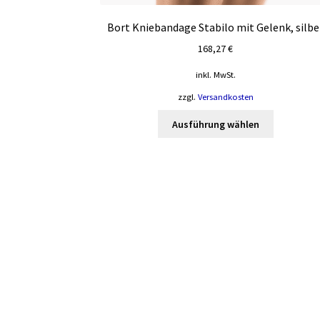
Bort Kniebandage Stabilo mit Gelenk, silbe
168,27
€
inkl. MwSt.
zzgl.
Versandkosten
Dieses
Ausführung wählen
Produkt
weist
mehrere
Varianten
auf.
Die
Optionen
können
auf
der
Produktsei
gewählt