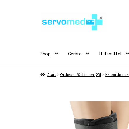
Zur
Zum
Navigation
Inhalt
springen
springen
Shop
Geräte
Hilfsmittel
Start
Orthesen/Schienen [23]
Knieorthesen 