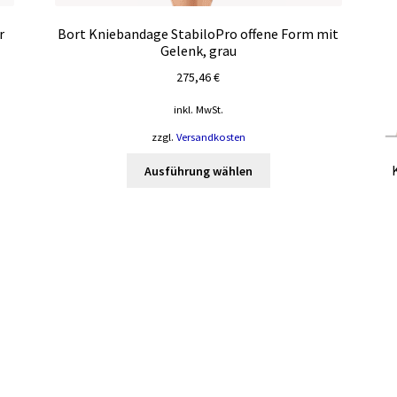
r
Bort Kniebandage StabiloPro offene Form mit
Gelenk, grau
275,46
€
inkl. MwSt.
zzgl.
Versandkosten
Dieses
Ausführung wählen
Produkt
weist
mehrere
Varianten
auf.
Die
Optionen
können
auf
der
te
Produktseite
gewählt