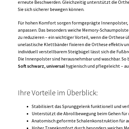
erneute Beschwerden. Gleichzeitig unterstützt die Ort
Sie sich sicherer bewegen können.
Für hohen Komfort sorgen formgeprägte Innenpolster, di
anpassen. Das besonders weiche Memory-Schaumpolster l
zu reduzieren – ein wichtiger Vorteil, wenn die Orthese ü
unelastische Klettbänder fixieren die Orthese effektiv u
individuell verstellbarem Steigbügel lässt sich die Fußbre
Die Innenpolster sind herausnehmbar und waschbar. So b
Soft schwarz, universal
hygienisch und pflegeleicht – au
Ihre Vorteile im Überblick:
Stabilisiert das Sprunggelenk funktionell und ve
Unterstützt die Abrollbewegung beim Gehen für 
Anatomisch geformte Schalenkonstruktion für au
Hoher Tragekomfort durch besonders weiches 