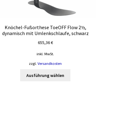
Knöchel-Fußorthese ToeOFF Flow 2½,
dynamisch mit Umlenkschlaufe, schwarz
655,36
€
inkl. MwSt.
zzgl.
Versandkosten
Dieses
Ausführung wählen
Produkt
weist
mehrere
Varianten
auf.
Die
Optionen
können
auf