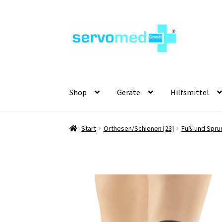
Zur
Zum
Navigation
Inhalt
springen
springen
Shop
Geräte
Hilfsmittel
Start
Orthesen/Schienen [23]
Fuß-und Spru