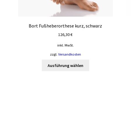
Bort Fußheberorthese kurz, schwarz
126,30
€
inkl. MwSt.
zzgl.
Versandkosten
Dieses
Ausführung wählen
Produkt
weist
mehrere
Varianten
auf.
Die
Optionen
können
auf
der