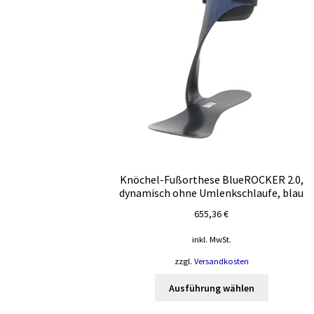
Knöchel-Fußorthese BlueROCKER 2.0,
dynamisch ohne Umlenkschlaufe, blau
655,36
€
inkl. MwSt.
zzgl.
Versandkosten
Dieses
Ausführung wählen
Produkt
weist