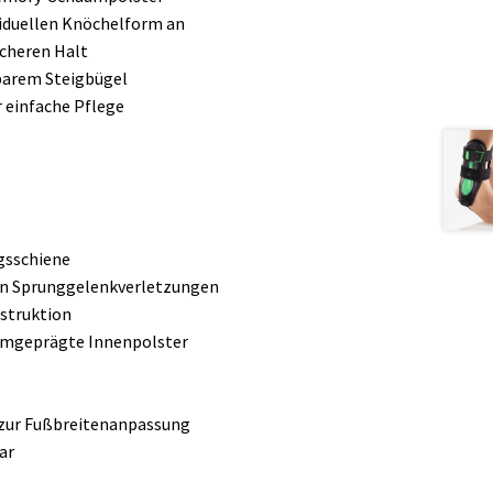
viduellen Knöchelform an
icheren Halt
lbarem Steigbügel
 einfache Pflege
gsschiene
on Sprunggelenkverletzungen
struktion
rmgeprägte Innenpolster
l zur Fußbreitenanpassung
ar