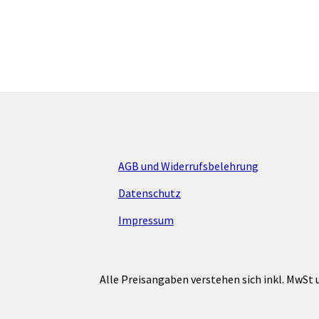
mehrere
Varianten
auf.
Die
Optionen
können
auf
der
Produktsei
gewählt
AGB und Widerrufsbelehrung
werden
Datenschutz
Impressum
Alle Preisangaben verstehen sich inkl. MwSt