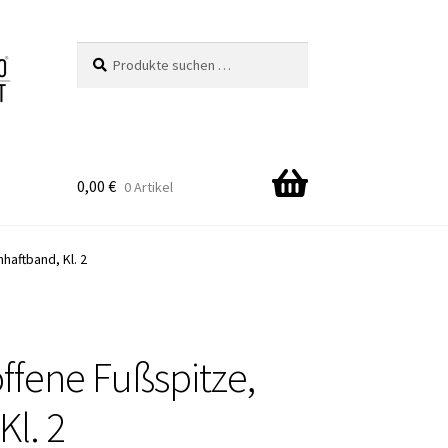
Suchen
Suchen
nach:
0,00
€
0 Artikel
haftband, Kl. 2
ffene Fußspitze,
l. 2