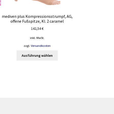
mediven plus Kompressionsstrumpf, AG,
offene Fußspitze, Kl. 2 caramel
142,54
€
inkl. MwSt.
zzgl.
Versandkosten
Dieses
Ausführung wählen
Produkt
weist
mehrere
Varianten
auf.
Die
Optionen
können
auf
der