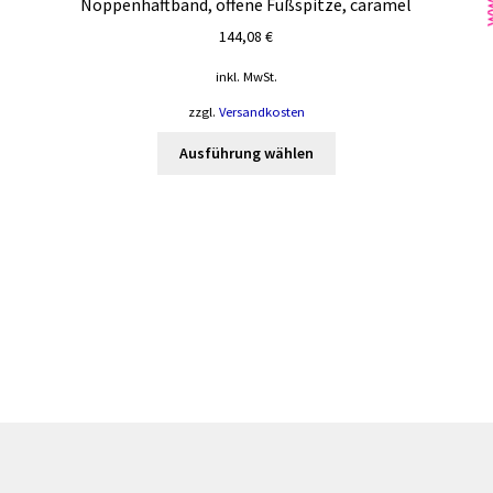
Noppenhaftband, offene Fußspitze, caramel
144,08
€
inkl. MwSt.
te
zzgl.
Versandkosten
Dieses
Ausführung wählen
Produkt
weist
mehrere
Varianten
auf.
Die
Optionen
können
auf
der
Produktseite
gewählt
werden