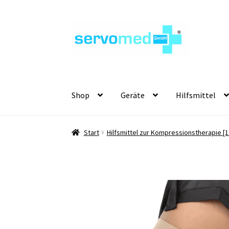
Zur
Zum
Navigation
Inhalt
springen
springen
Shop
Geräte
Hilfsmittel
Start
Hilfsmittel zur Kompressionstherapie [1