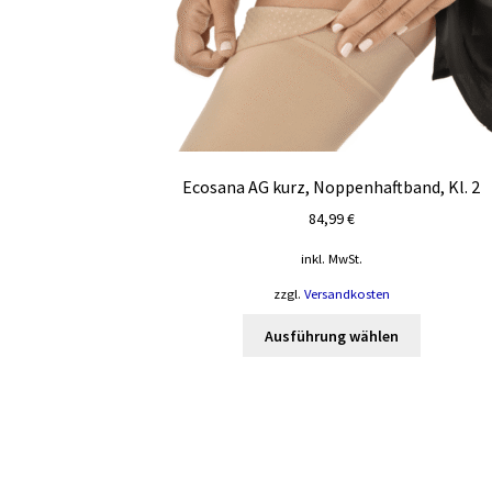
Ecosana AG kurz, Noppenhaftband, Kl. 2
84,99
€
inkl. MwSt.
zzgl.
Versandkosten
Dieses
Ausführung wählen
Produkt
weist
mehrere
Varianten
auf.
Die