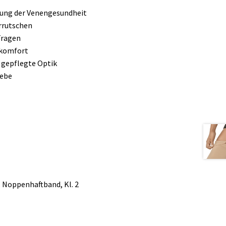
ung der Venengesundheit
rrutschen
Tragen
ekomfort
e gepflegte Optik
webe
 Noppenhaftband, Kl. 2