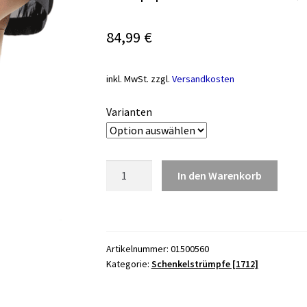
84,99
€
inkl. MwSt.
zzgl.
Versandkosten
Varianten
Ecosana
In den Warenkorb
AG
kurz,
offene
Fußspitze,
Artikelnummer:
01500560
Noppenhaftband,
Kategorie:
Schenkelstrümpfe [1712]
Kl.
2
Menge