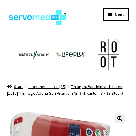
Zur
Zum
Menü
Navigation
Inhalt
springen
springen
Unterm
Shop
öffnen
Unterm
Geräte
öffnen
Unterm
Hilfsmittel
öffnen
Unterm
Pflegehilfsmittel
Start
Inkontinenzhilfen [15]
Einlagen, Windeln und Hosen
öffnen
[1515]
Einlage Abena-San Premium Nr. 3 (1 Karton: 7 x 28 Stück)
Unterm
Informationen
öffnen
Kontakt
🔍