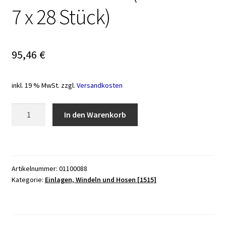
7 x 28 Stück)
95,46
€
inkl. 19 % MwSt.
zzgl.
Versandkosten
Einlage
In den Warenkorb
Abena-
San
Premium
Nr.
Artikelnummer:
01100088
3
Kategorie:
Einlagen, Windeln und Hosen [1515]
(1
Karton:
7
x