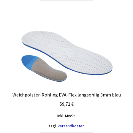
weist
mehrere
Varianten
auf.
Die
Optionen
können
auf
der
Produktseite
gewählt
werden
Weichpolster-Rohling EVA-Flex langsohlig 3mm blau
59,71
€
inkl. MwSt.
zzgl.
Versandkosten