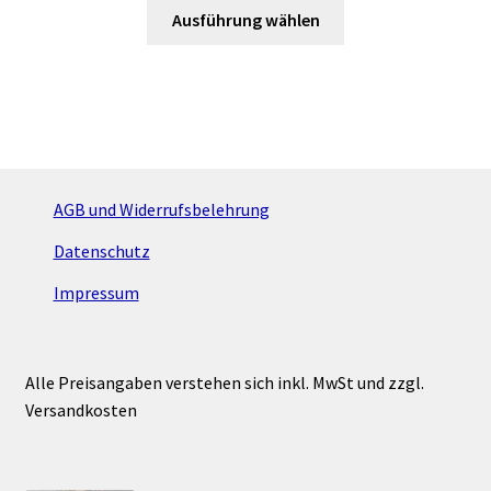
Dieses
Ausführung wählen
Produkt
weist
mehrere
Varianten
auf.
Die
Optionen
AGB und Widerrufsbelehrung
können
Datenschutz
auf
der
Impressum
Produktseite
gewählt
werden
Alle Preisangaben verstehen sich inkl. MwSt und zzgl.
Versandkosten