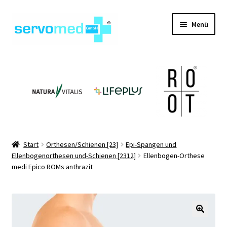
Zur
Zum
Menü
Navigation
Inhalt
springen
springen
Unterm
Shop
öffnen
Unterm
Geräte
öffnen
Unterm
Hilfsmittel
öffnen
Unterm
Pflegehilfsmittel
Start
Orthesen/Schienen [23]
Epi-Spangen und
öffnen
Ellenbogenorthesen und-Schienen [2312]
Ellenbogen-Orthese
Unterm
Informationen
medi Epico ROMs anthrazit
öffnen
Kontakt
🔍