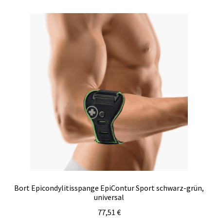
Varianten
auf.
Die
Optionen
können
auf
der
Produktseite
gewählt
werden
Bort Epicondylitisspange EpiContur Sport schwarz-grün,
universal
77,51
€