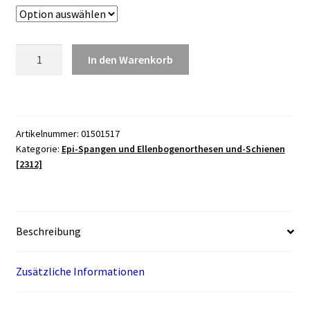
Ellenbogen-
In den Warenkorb
Orthese
medi
Epico
ROMs
Artikelnummer:
01501517
anthrazit
Kategorie:
Epi-Spangen und Ellenbogenorthesen und-Schienen
Menge
[2312]
Beschreibung
Zusätzliche Informationen