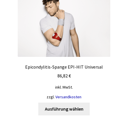
Epicondylitis-Spange EPI-HIT Universal
86,82
€
inkl. MwSt.
zzgl.
Versandkosten
Dieses
Ausführung wählen
Produkt
weist
mehrere