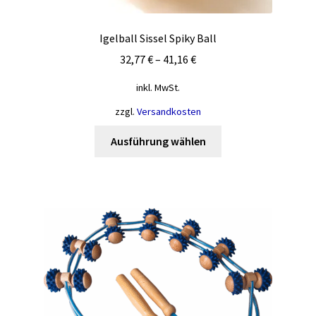
Igelball Sissel Spiky Ball
32,77
€
–
41,16
€
inkl. MwSt.
zzgl.
Versandkosten
Dieses
Ausführung wählen
Produkt
weist
mehrere
Varianten
auf.
Die
Optionen
können
auf
der