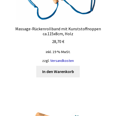
Produktseite
gewählt
werden
Massage-Rückenrollband mit Kunststoffnoppen
ca.115x8cm, Holz
28,70
€
inkl. 19 % MwSt.
zzgl.
Versandkosten
In den Warenkorb