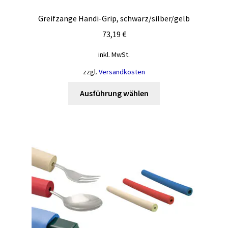
Greifzange Handi-Grip, schwarz/silber/gelb
73,19
€
inkl. MwSt.
zzgl.
Versandkosten
Dieses
Ausführung wählen
Produkt
weist
mehrere
Varianten
auf.
Die
Optionen
können
auf
der
Produktseite