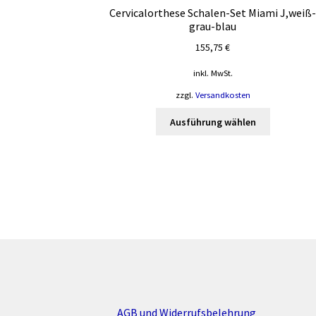
Cervicalorthese Schalen-Set Miami J,weiß
grau-blau
155,75
€
inkl. MwSt.
zzgl.
Versandkosten
Dieses
Ausführung wählen
Produkt
weist
mehrere
Varianten
auf.
Die
Optionen
können
auf
der
Produktsei
gewählt
AGB und Widerrufsbelehrung