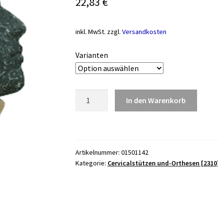
22,83
€
inkl. MwSt.
zzgl.
Versandkosten
Varianten
Halskrawatte,
In den Warenkorb
gerade
28-
52cm,
haut
Artikelnummer:
01501142
Menge
Kategorie:
Cervicalstützen und-Orthesen [2310