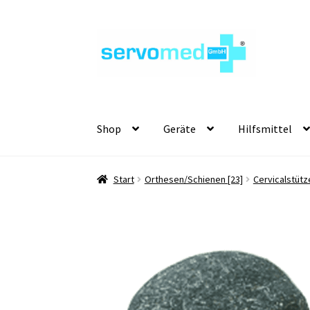
Zur
Zum
Navigation
Inhalt
springen
springen
Shop
Geräte
Hilfsmittel
Start
Orthesen/Schienen [23]
Cervicalstütz