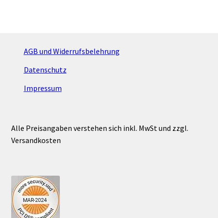
Varianten
auf.
Die
Optionen
AGB und Widerrufsbelehrung
können
Datenschutz
auf
der
Impressum
Produktseite
gewählt
werden
Alle Preisangaben verstehen sich inkl. MwSt und zzgl.
Versandkosten