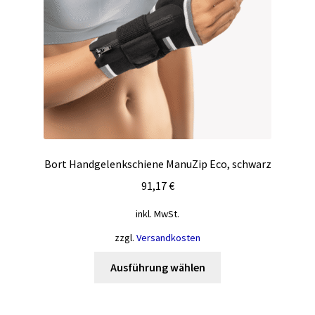
der
Produktseite
gewählt
werden
Bort Handgelenkschiene ManuZip Eco, schwarz
91,17
€
inkl. MwSt.
zzgl.
Versandkosten
Dieses
Ausführung wählen
Produkt
weist
mehrere