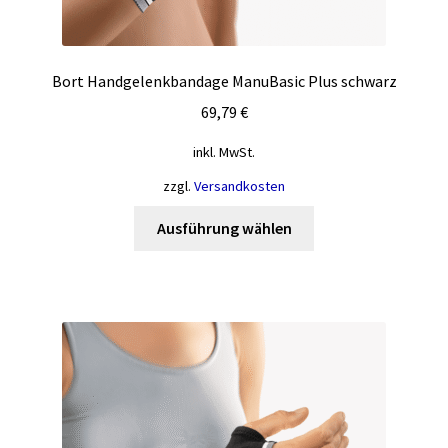
Bort Handgelenkbandage ManuBasic Plus schwarz
69,79
€
inkl. MwSt.
zzgl.
Versandkosten
Dieses
Ausführung wählen
Produkt
weist
mehrere
Varianten
auf.
Die
Optionen
können
auf