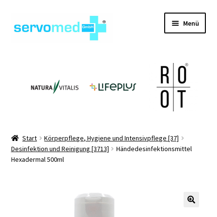
Zur
Zum
Menü
Navigation
Inhalt
springen
springen
Unterm
Shop
öffnen
Unterm
Geräte
öffnen
Unterm
Hilfsmittel
öffnen
Unterm
Pflegehilfsmittel
Start
Körperpflege, Hygiene und Intensivpflege [37]
öffnen
Desinfektion und Reinigung [3713]
Händedesinfektionsmittel
Unterm
Informationen
Hexadermal 500ml
öffnen
Kontakt
🔍