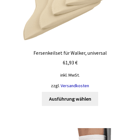
Fersenkeilset für Walker, universal
61,93
€
inkl. MwSt.
zzgl.
Versandkosten
Dieses
Ausführung wählen
Produkt
weist
mehrere
Varianten
auf.