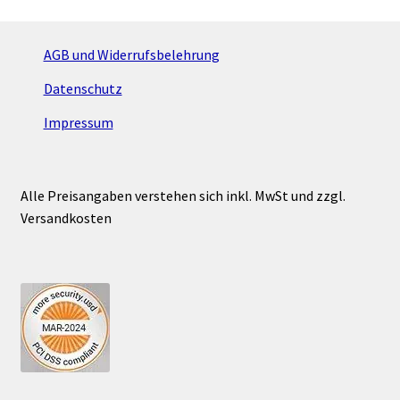
auf.
Die
Optionen
AGB und Widerrufsbelehrung
können
Datenschutz
auf
der
Impressum
Produktseite
gewählt
werden
Alle Preisangaben verstehen sich inkl. MwSt und zzgl.
Versandkosten