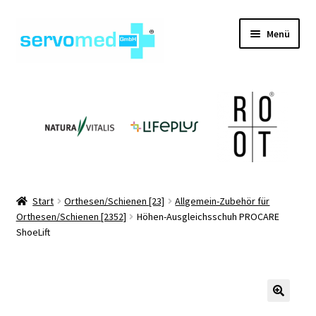
Zur
Zum
Menü
Navigation
Inhalt
springen
springen
Unterm
Shop
öffnen
Unterm
Geräte
öffnen
Unterm
Hilfsmittel
öffnen
Unterm
Pflegehilfsmittel
Start
Orthesen/Schienen [23]
Allgemein-Zubehör für
öffnen
Orthesen/Schienen [2352]
Höhen-Ausgleichsschuh PROCARE
Unterm
Informationen
ShoeLift
öffnen
Kontakt
🔍