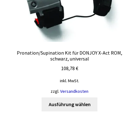
Produktseite
gewählt
werden
Pronation/Supination Kit für DONJOY X-Act ROM,
schwarz, universal
108,78
€
inkl. MwSt.
zzgl.
Versandkosten
Dieses
Ausführung wählen
Produkt
weist
mehrere
Varianten