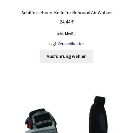
Achillessehnen-Keile für Rebound Air Walker
24,44
€
inkl. MwSt.
zzgl.
Versandkosten
Dieses
Ausführung wählen
Produkt
weist
mehrere
Varianten
auf.
Die
Optionen
können
auf
der