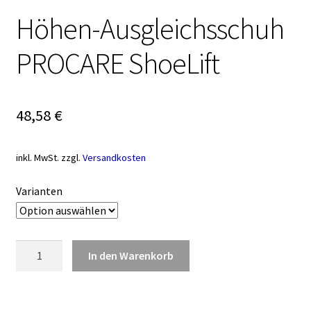
Höhen-Ausgleichsschuh
PROCARE ShoeLift
48,58
€
inkl. MwSt.
zzgl.
Versandkosten
Varianten
Höhen-
In den Warenkorb
Ausgleichsschuh
PROCARE
ShoeLift