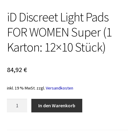
iD Discreet Light Pads
FOR WOMEN Super (1
Karton: 12×10 Stück)
84,92
€
inkl. 19 % MwSt.
zzgl.
Versandkosten
iD
In den Warenkorb
Discreet
Light
Pads
FOR