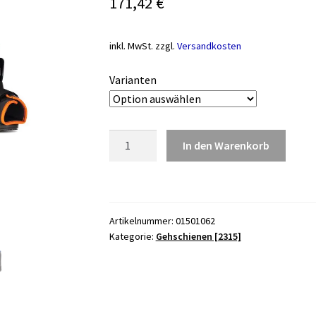
171,42
€
inkl. MwSt.
zzgl.
Versandkosten
Varianten
Kinderwalker
In den Warenkorb
PROCARE
MiniTrax
Menge
Artikelnummer:
01501062
Kategorie:
Gehschienen [2315]