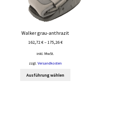
Walker grau-anthrazit
162,72
€
–
175,26
€
inkl. MwSt.
zzgl.
Versandkosten
Dieses
Ausführung wählen
Produkt
weist
mehrere
Varianten
auf.
Die
Optionen
können
auf