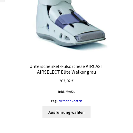
Unterschenkel-Fußorthese AIRCAST
AIRSELECT Elite Walker grau
203,02
€
inkl. MwSt.
zzgl.
Versandkosten
Dieses
Ausführung wählen
Produkt
te
weist
mehrere