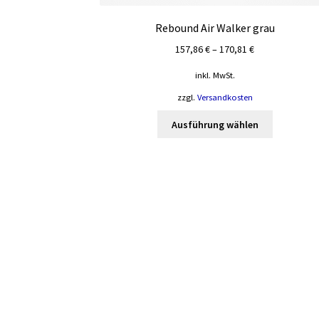
Rebound Air Walker grau
157,86
€
–
170,81
€
inkl. MwSt.
zzgl.
Versandkosten
Dieses
Ausführung wählen
Produkt
weist
mehrere
Varianten
auf.
Die
Optionen
können
auf
der
Produktsei
gewählt