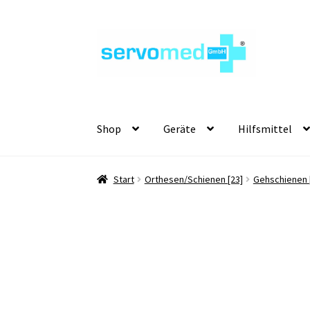
Zur
Zum
Navigation
Inhalt
springen
springen
Shop
Geräte
Hilfsmittel
Start
Orthesen/Schienen [23]
Gehschienen 