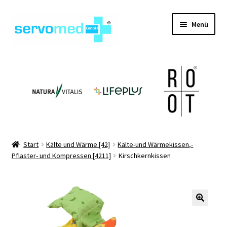
Zur
Zum
Menü
Navigation
Inhalt
springen
springen
Unterm
Shop
öffnen
Unterm
Geräte
öffnen
Unterm
Hilfsmittel
öffnen
Unterm
Pflegehilfsmittel
Start
Kälte und Wärme [42]
Kälte-und Wärmekissen,-
öffnen
Pflaster- und Kompressen [4211]
Kirschkernkissen
Unterm
Informationen
öffnen
Kontakt
🔍