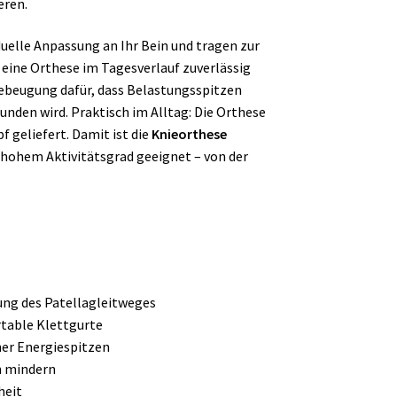
eren.
uelle Anpassung an Ihr Bein und tragen zur
n eine Orthese im Tagesverlauf zuverlässig
Kniebeugung dafür, dass Belastungsspitzen
nden wird. Praktisch im Alltag: Die Orthese
f geliefert. Damit ist die
Knieorthese
 hohem Aktivitätsgrad geeignet – von der
ung des Patellagleitweges
ortable Klettgurte
her Energiespitzen
n mindern
heit