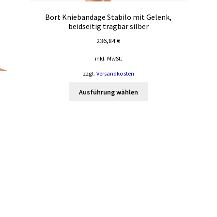
Bort Kniebandage Stabilo mit Gelenk,
beidseitig tragbar silber
236,84
€
inkl. MwSt.
zzgl.
Versandkosten
Dieses
Ausführung wählen
Produkt
weist
mehrere
Varianten
auf.
Die
Optionen
können
auf
der
Produktseite
gewählt