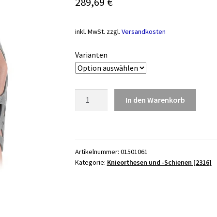
289,69
€
inkl. MwSt.
zzgl.
Versandkosten
Varianten
Knieorthese
In den Warenkorb
DONJOY
Matrix
PT,
grau
Artikelnummer:
01501061
Menge
Kategorie:
Knieorthesen und -Schienen [2316]