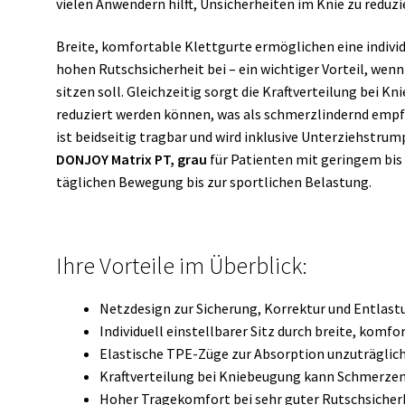
vielen Anwendern hilft, Unsicherheiten im Knie zu reduzi
Breite, komfortable Klettgurte ermöglichen eine individ
hohen Rutschsicherheit bei – ein wichtiger Vorteil, wen
sitzen soll. Gleichzeitig sorgt die Kraftverteilung bei 
reduziert werden können, was als schmerzlindernd empfu
ist beidseitig tragbar und wird inklusive Unterziehstrump
DONJOY Matrix PT, grau
für Patienten mit geringem bis
täglichen Bewegung bis zur sportlichen Belastung.
Ihre Vorteile im Überblick:
Netzdesign zur Sicherung, Korrektur und Entlast
Individuell einstellbarer Sitz durch breite, komf
Elastische TPE-Züge zur Absorption unzuträglic
Kraftverteilung bei Kniebeugung kann Schmerze
Hoher Tragekomfort bei sehr guter Rutschsicher