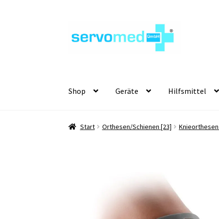
Zur
Zum
Navigation
Inhalt
springen
springen
Shop
Geräte
Hilfsmittel
Start
Orthesen/Schienen [23]
Knieorthesen 