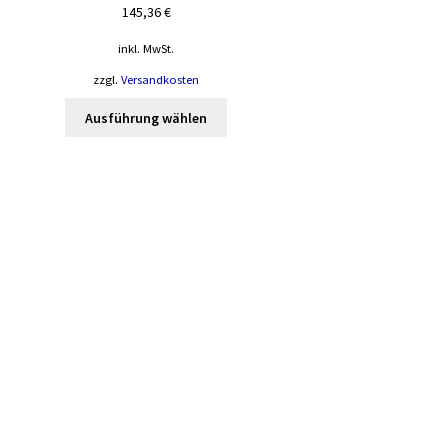
145,36
€
inkl. MwSt.
zzgl.
Versandkosten
Dieses
Ausführung wählen
Produkt
weist
mehrere
Varianten
auf.
Die
Optionen
können
auf
der
Produktseite
gewählt
werden