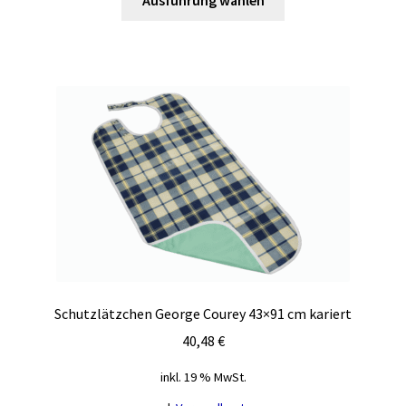
Ausführung wählen
Produkt
weist
mehrere
Varianten
auf.
Die
Optionen
können
auf
der
Produktseite
gewählt
werden
Schutzlätzchen George Courey 43×91 cm kariert
40,48
€
inkl. 19 % MwSt.