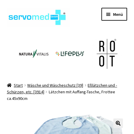
Zur
Zum
Menü
Navigation
Inhalt
springen
springen
Unterm
Shop
öffnen
Unterm
Geräte
öffnen
Unterm
Hilfsmittel
öffnen
Unterm
Pflegehilfsmittel
Start
Wäsche und Wäscheschutz [39]
Eßlätzchen und -
öffnen
Schürzen, etc. [3914]
Lätzchen mit Auffang-Tasche, Frottee
Unterm
Informationen
ca.45x90cm
öffnen
Kontakt
🔍