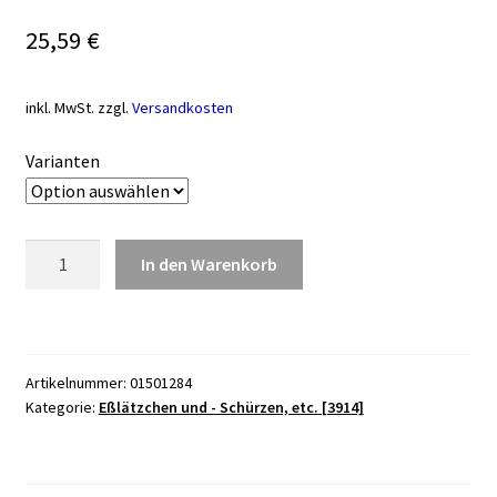
25,59
€
inkl. MwSt.
zzgl.
Versandkosten
Varianten
Lätzchen
In den Warenkorb
mit
Auffang-
Tasche,
Frottee
Artikelnummer:
01501284
ca.45x90cm
Kategorie:
Eßlätzchen und - Schürzen, etc. [3914]
Menge