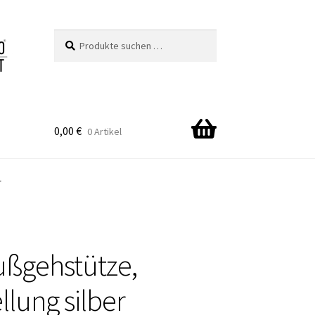
Suchen
Suchen
nach:
0,00
€
0 Artikel
r
ußgehstütze,
ellung silber