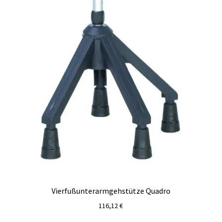
te
Vierfußunterarmgehstütze Quadro
116,12
€