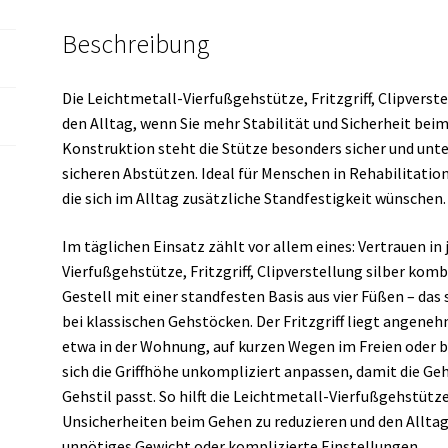
Beschreibung
Die Leichtmetall-Vierfußgehstütze, Fritzgriff, Clipverstel
den Alltag, wenn Sie mehr Stabilität und Sicherheit bei
Konstruktion steht die Stütze besonders sicher und unt
sicheren Abstützen. Ideal für Menschen in Rehabilitation,
die sich im Alltag zusätzliche Standfestigkeit wünschen.
Im täglichen Einsatz zählt vor allem eines: Vertrauen in
Vierfußgehstütze, Fritzgriff, Clipverstellung silber komb
Gestell mit einer standfesten Basis aus vier Füßen – das 
bei klassischen Gehstöcken. Der Fritzgriff liegt angeneh
etwa in der Wohnung, auf kurzen Wegen im Freien oder be
sich die Griffhöhe unkompliziert anpassen, damit die Ge
Gehstil passt. So hilft die Leichtmetall-Vierfußgehstütze, 
Unsicherheiten beim Gehen zu reduzieren und den Alltag
unnötiges Gewicht oder komplizierte Einstellungen.