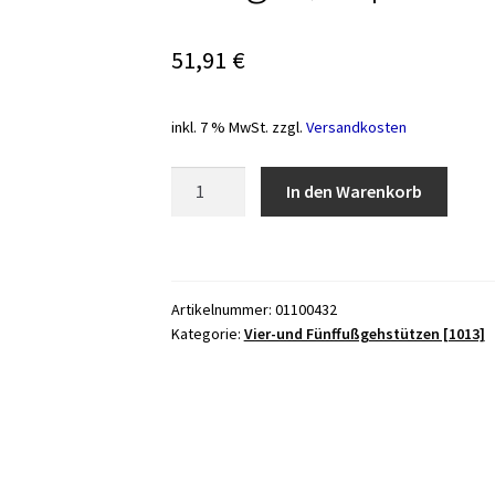
51,91
€
inkl. 7 % MwSt.
zzgl.
Versandkosten
Leichtmetall-
In den Warenkorb
Vierfußgehstütze,
Fritzgriff,
Clipverstellung
silber
Artikelnummer:
01100432
Menge
Kategorie:
Vier-und Fünffußgehstützen [1013]