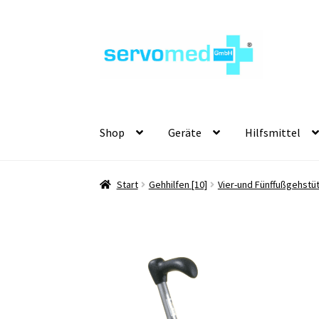
Zur
Zum
Navigation
Inhalt
springen
springen
Shop
Geräte
Hilfsmittel
Start
Gehhilfen [10]
Vier-und Fünffußgehstü