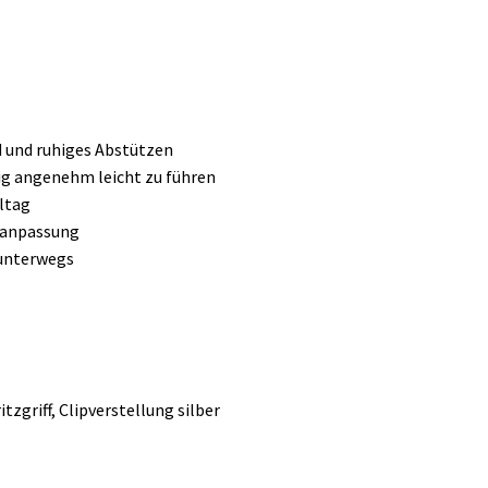
d und ruhiges Abstützen
tig angenehm leicht zu führen
ltag
enanpassung
 unterwegs
zgriff, Clipverstellung silber