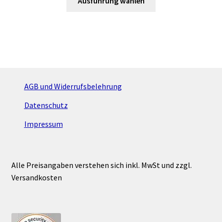
Ausführung wählen
Produkt
weist
mehrere
Varianten
auf.
Die
Optionen
AGB und Widerrufsbelehrung
können
Datenschutz
auf
der
Impressum
Produktseite
gewählt
werden
Alle Preisangaben verstehen sich inkl. MwSt und zzgl.
Versandkosten