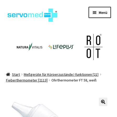
Zur
Zum
Menü
Navigation
Inhalt
springen
springen
Unterm
Shop
öffnen
Unterm
Geräte
öffnen
Unterm
Hilfsmittel
öffnen
Unterm
Pflegehilfsmittel
Start
Meßgeräte für Körperzustände/-funktionen [21]
öffnen
Fieberthermometer [2113]
Ohrthermometer FT 58, weiß
Unterm
Informationen
öffnen
Kontakt
🔍