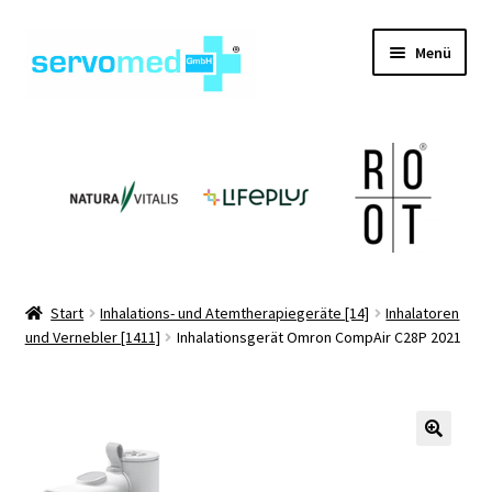
Zur
Zum
Menü
Navigation
Inhalt
springen
springen
Unterm
Shop
öffnen
Unterm
Geräte
öffnen
Unterm
Hilfsmittel
öffnen
Unterm
Pflegehilfsmittel
Start
Inhalations- und Atemtherapiegeräte [14]
Inhalatoren
öffnen
und Vernebler [1411]
Inhalationsgerät Omron CompAir C28P 2021
Unterm
Informationen
öffnen
Kontakt
🔍