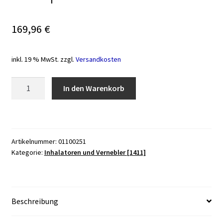
169,96
€
inkl. 19 % MwSt.
zzgl.
Versandkosten
Inhalationsgerät
In den Warenkorb
Omron
CompAir
C28P
2021
Artikelnummer:
01100251
Menge
Kategorie:
Inhalatoren und Vernebler [1411]
Beschreibung