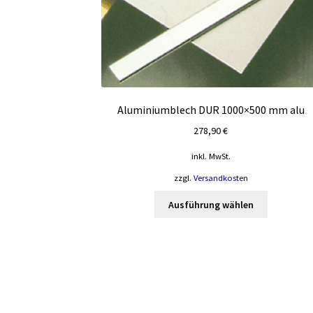
Aluminiumblech DUR 1000×500 mm alu
278,90
€
inkl. MwSt.
zzgl.
Versandkosten
Dieses
Ausführung wählen
Produkt
weist
mehrere
Varianten
auf.
Die
Optionen