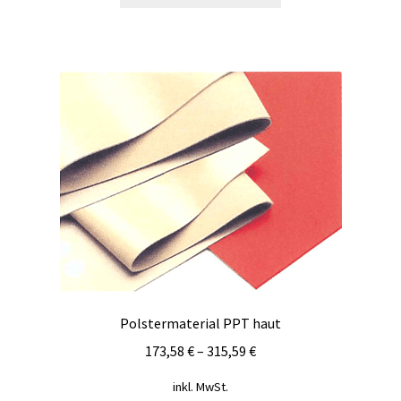
weist
mehrere
Varianten
auf.
Die
Optionen
können
auf
der
Produktseite
gewählt
werden
Polstermaterial PPT haut
173,58
€
–
315,59
€
inkl. MwSt.