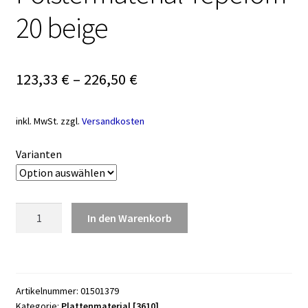
20 beige
123,33
€
–
226,50
€
inkl. MwSt.
zzgl.
Versandkosten
Varianten
Polstermaterial
In den Warenkorb
Tepefom
20
beige
Menge
Artikelnummer:
01501379
Kategorie:
Plattenmaterial [3610]