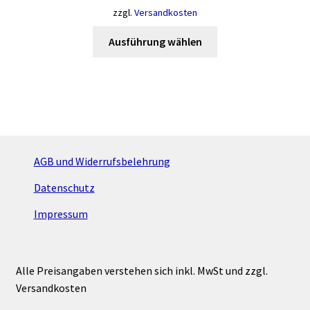
zzgl.
Versandkosten
Dieses
Ausführung wählen
Produkt
weist
mehrere
Varianten
auf.
Die
Optionen
AGB und Widerrufsbelehrung
können
Datenschutz
auf
der
Impressum
Produktseite
gewählt
werden
Alle Preisangaben verstehen sich inkl. MwSt und zzgl.
Versandkosten