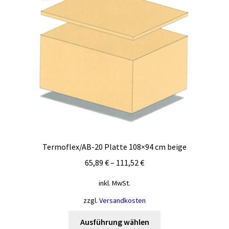
Termoflex/AB-20 Platte 108×94 cm beige
65,89
€
–
111,52
€
inkl. MwSt.
zzgl.
Versandkosten
Dieses
Ausführung wählen
Produkt