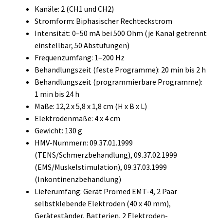
Kanäle: 2 (CH1 und CH2)
Stromform: Biphasischer Rechteckstrom
Intensität: 0–50 mA bei 500 Ohm (je Kanal getrennt
einstellbar, 50 Abstufungen)
Frequenzumfang: 1–200 Hz
Behandlungszeit (feste Programme): 20 min bis 2 h
Behandlungszeit (programmierbare Programme):
1 min bis 24 h
Maße: 12,2 x 5,8 x 1,8 cm (H x B x L)
Elektrodenmaße: 4 x 4 cm
Gewicht: 130 g
HMV-Nummern: 09.37.01.1999
(TENS/Schmerzbehandlung), 09.37.02.1999
(EMS/Muskelstimulation), 09.37.03.1999
(Inkontinenzbehandlung)
Lieferumfang: Gerät Promed EMT-4, 2 Paar
selbstklebende Elektroden (40 x 40 mm),
Geräteständer, Batterien, 2 Elektroden-