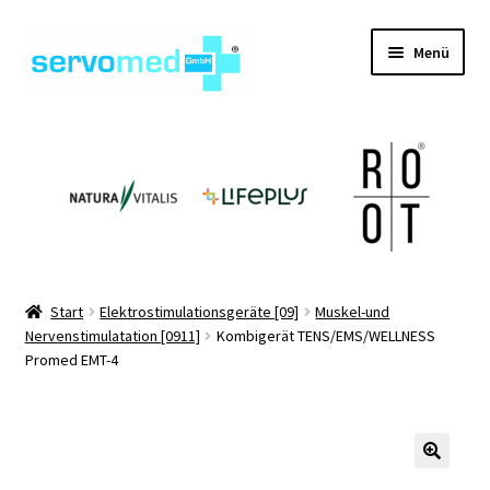
Zur
Zum
Menü
Navigation
Inhalt
springen
springen
Unterm
Shop
öffnen
Unterm
Geräte
öffnen
Unterm
Hilfsmittel
öffnen
Unterm
Pflegehilfsmittel
Start
Elektrostimulationsgeräte [09]
Muskel-und
öffnen
Nervenstimulatation [0911]
Kombigerät TENS/EMS/WELLNESS
Unterm
Informationen
Promed EMT-4
öffnen
Kontakt
🔍