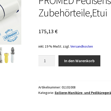
PROMED Pedisens
Zubehörteile,Etui
175,13
€
inkl. 19 % MwSt.
zzgl.
Versandkosten
Maniküre-
In den Warenkorb
und
Pediküregerät
PROMED
Pedisenso
Artikelnummer:
01101008
Duo
Kategorie:
Epilierer,Maniküre- und Pediküregerä
44
Zubehörteile,Etui
Menge