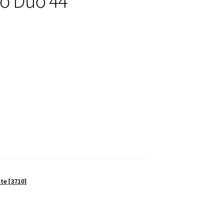
o Duo 44
te [3710]