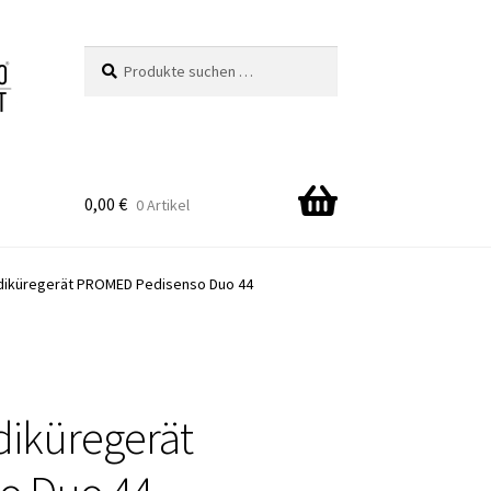
Suchen
Suchen
nach:
0,00
€
0 Artikel
diküregerät PROMED Pedisenso Duo 44
diküregerät