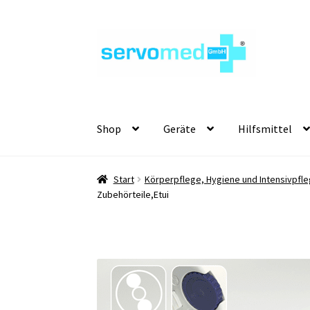
Zur
Zum
Navigation
Inhalt
springen
springen
Shop
Geräte
Hilfsmittel
Start
Körperpflege, Hygiene und Intensivpfle
Zubehörteile,Etui