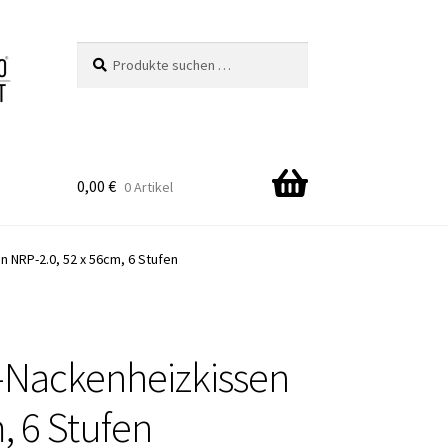
Suchen
Suchen
nach:
0,00
€
0 Artikel
 NRP-2.0, 52 x 56cm, 6 Stufen
Nackenheizkissen
, 6 Stufen