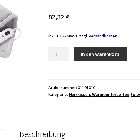
82,32
€
inkl. 19 % MwSt.
zzgl.
Versandkosten
PROMED
In den Warenkorb
Schulter-
Nackenheizkissen
NRP-
2.0,
Artikelnummer:
01101010
52
Kategorie:
Heizkissen, Wärmeunterbetten,Fußwä
x
56cm,
6
Stufen
Menge
Beschreibung