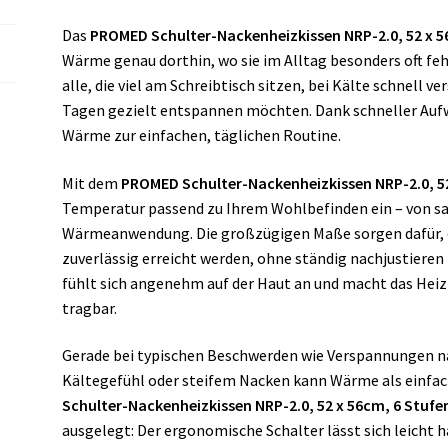
Das
PROMED Schulter-Nackenheizkissen NRP-2.0, 52 x 5
Wärme genau dorthin, wo sie im Alltag besonders oft fehl
alle, die viel am Schreibtisch sitzen, bei Kälte schnell 
Tagen gezielt entspannen möchten. Dank schneller Auf
Wärme zur einfachen, täglichen Routine.
Mit dem
PROMED Schulter-Nackenheizkissen NRP-2.0, 52
Temperatur passend zu Ihrem Wohlbefinden ein – von sa
Wärmeanwendung. Die großzügigen Maße sorgen dafür, d
zuverlässig erreicht werden, ohne ständig nachjustieren
fühlt sich angenehm auf der Haut an und macht das Hei
tragbar.
Gerade bei typischen Beschwerden wie Verspannungen
Kältegefühl oder steifem Nacken kann Wärme als einfa
Schulter-Nackenheizkissen NRP-2.0, 52 x 56cm, 6 Stufe
ausgelegt: Der ergonomische Schalter lässt sich leicht