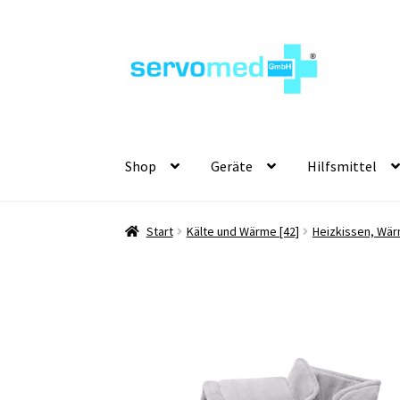
Zur
Zum
Navigation
Inhalt
springen
springen
Shop
Geräte
Hilfsmittel
Start
Kälte und Wärme [42]
Heizkissen, Wär