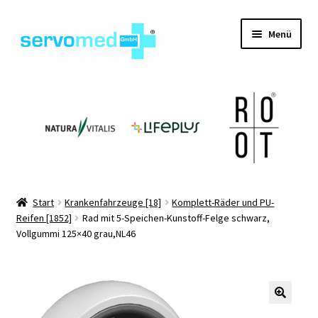
Zur
Zum
Menü
Navigation
Inhalt
springen
springen
Unterm
Shop
öffnen
Unterm
Geräte
öffnen
Unterm
Hilfsmittel
öffnen
Unterm
Pflegehilfsmittel
Start
Krankenfahrzeuge [18]
Komplett-Räder und PU-
öffnen
Reifen [1852]
Rad mit 5-Speichen-Kunstoff-Felge schwarz,
Unterm
Informationen
Vollgummi 125×40 grau,NL46
öffnen
Kontakt
🔍