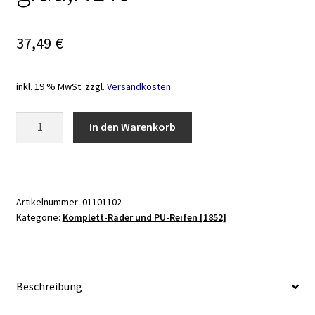
37,49
€
inkl. 19 % MwSt.
zzgl.
Versandkosten
Rad
In den Warenkorb
mit
5-
Speichen-
Kunstoff-
Artikelnummer:
01101102
Felge
Kategorie:
Komplett-Räder und PU-Reifen [1852]
schwarz,
Vollgummi
125x40
grau,NL46
Beschreibung
Menge