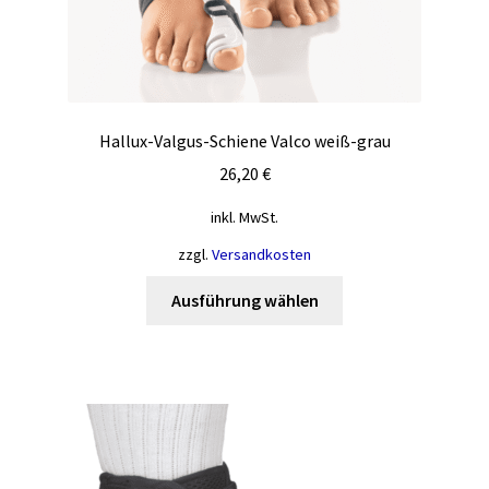
Hallux-Valgus-Schiene Valco weiß-grau
26,20
€
inkl. MwSt.
zzgl.
Versandkosten
Dieses
Ausführung wählen
Produkt
weist
mehrere
Varianten
auf.
Die
Optionen