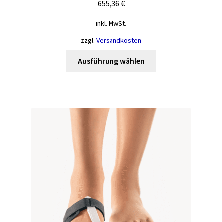
655,36
€
inkl. MwSt.
zzgl.
Versandkosten
Dieses
Ausführung wählen
Produkt
weist
mehrere
Varianten
auf.
Die
Optionen
können
auf
der
Produktseite
gewählt
werden