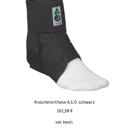
können
auf
der
Produktseite
gewählt
werden
Knöchelorthese A.S.O. schwarz
161,58
€
inkl. MwSt.