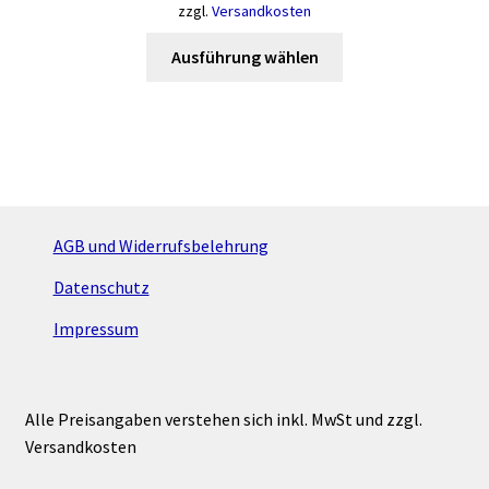
zzgl.
Versandkosten
Dieses
Ausführung wählen
Produkt
weist
mehrere
Varianten
auf.
Die
Optionen
AGB und Widerrufsbelehrung
können
Datenschutz
auf
der
Impressum
Produktseite
gewählt
werden
Alle Preisangaben verstehen sich inkl. MwSt und zzgl.
Versandkosten