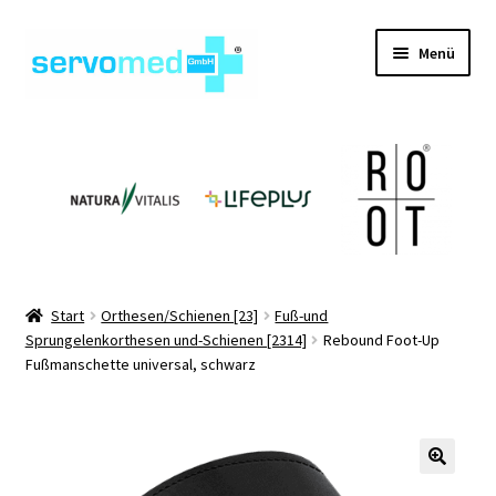
Zur
Zum
Menü
Navigation
Inhalt
springen
springen
Unterm
Shop
öffnen
Unterm
Geräte
öffnen
Unterm
Hilfsmittel
öffnen
Unterm
Pflegehilfsmittel
Start
Orthesen/Schienen [23]
Fuß-und
öffnen
Sprungelenkorthesen und-Schienen [2314]
Rebound Foot-Up
Unterm
Informationen
Fußmanschette universal, schwarz
öffnen
Kontakt
🔍