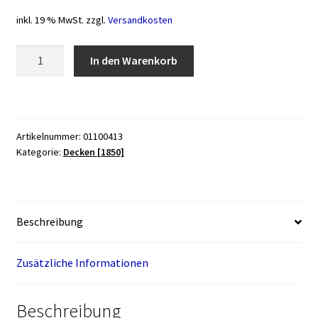
inkl. 19 % MwSt.
zzgl.
Versandkosten
Reifen
In den Warenkorb
für
Standard-
Rollstuhl
Profil
Artikelnummer:
01100413
C-
Kategorie:
Decken [1850]
1073,
24
x
1
Beschreibung
grau-
schwarz
Zusätzliche Informationen
Menge
Beschreibung