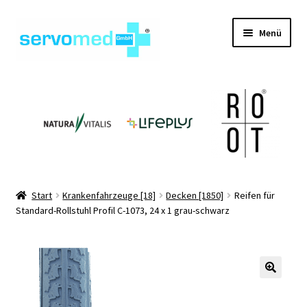
Zur
Zum
Menü
Navigation
Inhalt
springen
springen
Unterm
Shop
öffnen
Unterm
Geräte
öffnen
Unterm
Hilfsmittel
öffnen
Unterm
Pflegehilfsmittel
Start
Krankenfahrzeuge [18]
Decken [1850]
Reifen für
öffnen
Standard-Rollstuhl Profil C-1073, 24 x 1 grau-schwarz
Unterm
Informationen
öffnen
Kontakt
🔍