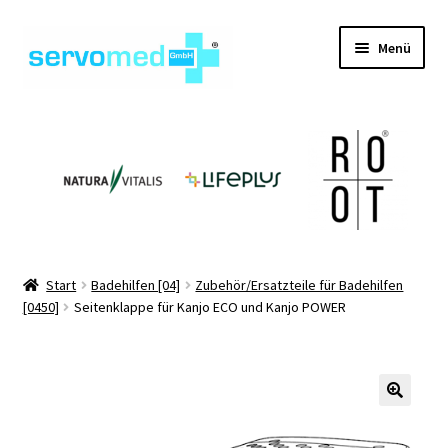
Zur
Zum
Menü
Navigation
Inhalt
springen
springen
Unterm
Shop
öffnen
Unterm
Geräte
öffnen
Unterm
Hilfsmittel
öffnen
Unterm
Pflegehilfsmittel
Start
Badehilfen [04]
Zubehör/Ersatzteile für Badehilfen
öffnen
[0450]
Seitenklappe für Kanjo ECO und Kanjo POWER
Unterm
Informationen
öffnen
Kontakt
🔍